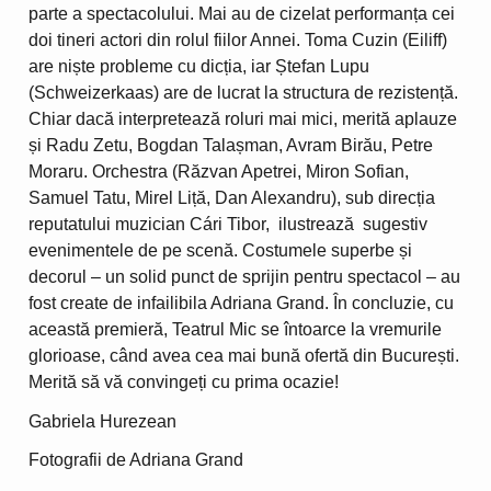
parte a spectacolului. Mai au de cizelat performanța cei
doi tineri actori din rolul fiilor Annei. Toma Cuzin (Eiliff)
are niște probleme cu dicția, iar Ștefan Lupu
(Schweizerkaas) are de lucrat la structura de rezistență.
Chiar dacă interpretează roluri mai mici, merită aplauze
și Radu Zetu, Bogdan Talașman, Avram Birău, Petre
Moraru. Orchestra (Răzvan Apetrei, Miron Sofian,
Samuel Tatu, Mirel Liță, Dan Alexandru), sub direcția
reputatului muzician Cári Tibor, ilustrează sugestiv
evenimentele de pe scenă. Costumele superbe și
decorul – un solid punct de sprijin pentru spectacol – au
fost create de infailibila Adriana Grand. În concluzie, cu
această premieră, Teatrul Mic se întoarce la vremurile
glorioase, când avea cea mai bună ofertă din București.
Merită să vă convingeți cu prima ocazie!
Gabriela Hurezean
Fotografii de Adriana Grand