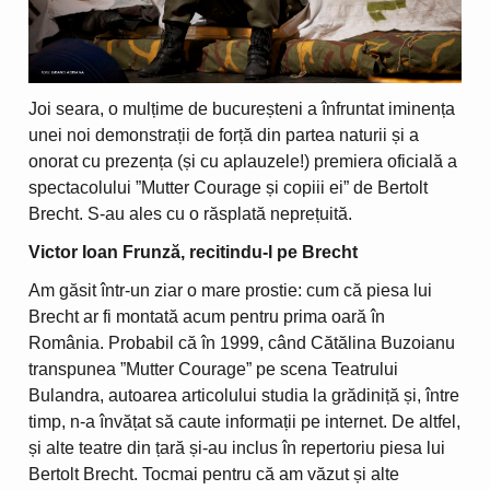
Joi seara, o mulțime de bucureșteni a înfruntat iminența
unei noi demonstrații de forță din partea naturii și a
onorat cu prezența (și cu aplauzele!) premiera oficială a
spectacolului ”Mutter Courage și copiii ei” de Bertolt
Brecht. S-au ales cu o răsplată neprețuită.
Victor Ioan Frunză, recitindu-l pe Brecht
Am găsit într-un ziar o mare prostie: cum că piesa lui
Brecht ar fi montată acum pentru prima oară în
România. Probabil că în 1999, când Cătălina Buzoianu
transpunea ”Mutter Courage” pe scena Teatrului
Bulandra, autoarea articolului studia la grădiniță și, între
timp, n-a învățat să caute informații pe internet. De altfel,
și alte teatre din țară și-au inclus în repertoriu piesa lui
Bertolt Brecht. Tocmai pentru că am văzut și alte