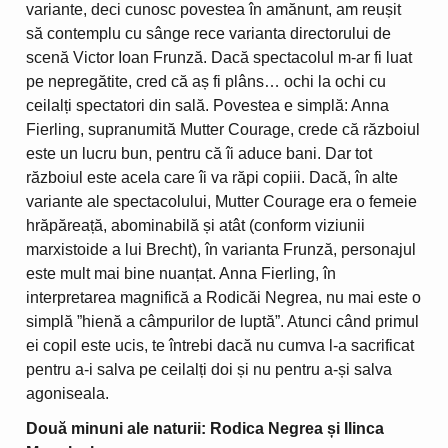
variante, deci cunosc povestea în amănunt, am reușit
să contemplu cu sânge rece varianta directorului de
scenă Victor Ioan Frunză. Dacă spectacolul m-ar fi luat
pe nepregătite, cred că aș fi plâns… ochi la ochi cu
ceilalți spectatori din sală. Povestea e simplă: Anna
Fierling, supranumită Mutter Courage, crede că războiul
este un lucru bun, pentru că îi aduce bani. Dar tot
războiul este acela care îi va răpi copiii. Dacă, în alte
variante ale spectacolului, Mutter Courage era o femeie
hrăpăreață, abominabilă și atât (conform viziunii
marxistoide a lui Brecht), în varianta Frunză, personajul
este mult mai bine nuanțat. Anna Fierling, în
interpretarea magnifică a Rodicăi Negrea, nu mai este o
simplă ”hienă a câmpurilor de luptă”. Atunci când primul
ei copil este ucis, te întrebi dacă nu cumva l-a sacrificat
pentru a-i salva pe ceilalți doi și nu pentru a-și salva
agoniseala.
Două minuni ale naturii: Rodica Negrea și Ilinca