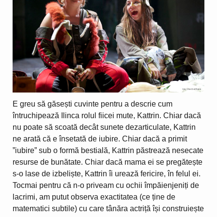
E greu să găsești cuvinte pentru a descrie cum
întruchipează Ilinca rolul fiicei mute, Kattrin. Chiar dacă
nu poate să scoată decât sunete dezarticulate, Kattrin
ne arată că e însetată de iubire. Chiar dacă a primit
”iubire” sub o formă bestială, Kattrin păstrează nesecate
resurse de bunătate. Chiar dacă mama ei se pregătește
s-o lase de izbeliște, Kattrin îi urează fericire, în felul ei.
Tocmai pentru că n-o priveam cu ochii împăienjeniți de
lacrimi, am putut observa exactitatea (ce ține de
matematici subtile) cu care tânăra actriță își construiește