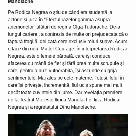
Manolache
Pe Rodica Negrea o știu de când era studentă la
actorie și juca în ”Efectul razelor gamma asupra
anemonelor” alături de regina Olga Tudorache. De-a
lungul carierei, a contrazis de multe ori prejudecata că o
făptură fragilă, delicată cere exclusiv roluri suave. Acum
o face din nou. Mutter Courage, în interpretarea Rodicăi
Negrea, este o femeie bărbată, care își conduce
afacerea cu mână de fier și fără prea multe scrupule și
care, pentru a nu fi vulnerabilă, își ascunde cu grijă
sentimentele. Mai ales pe cele materne. Totuși, felul în
care își privește, încremenită, fiul ucis spune mai mult
decât toate cuvintele din lume. Dar revelația premierei
de la Teatrul Mic este Ilinca Manolache, fiica Rodicăi
Negrea și a regretatului Dinu Manolache.