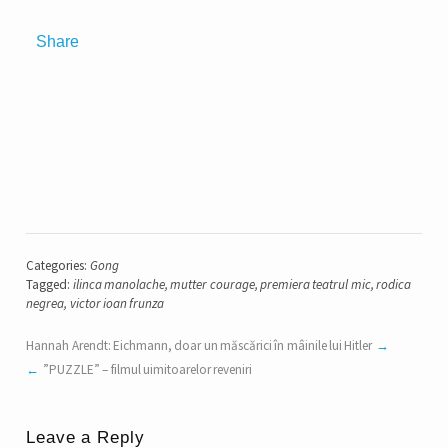
Share
Categories:
Gong
Tagged:
ilinca manolache
,
mutter courage
,
premiera teatrul mic
,
rodica
negrea
,
victor ioan frunza
Hannah Arendt: Eichmann, doar un măscărici în mâinile lui Hitler
”PUZZLE” – filmul uimitoarelor reveniri
Leave a Reply