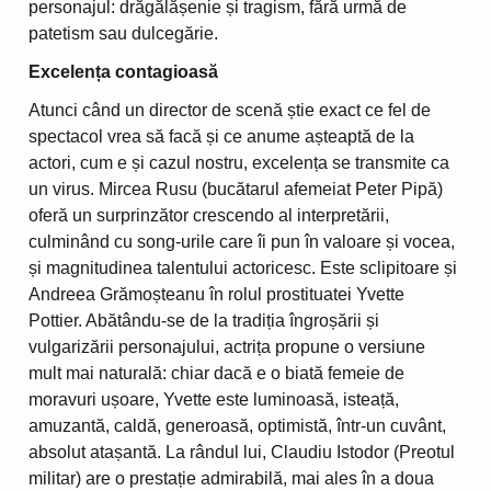
personajul: drăgălășenie și tragism, fără urmă de
patetism sau dulcegărie.
Excelența contagioasă
Atunci când un director de scenă știe exact ce fel de
spectacol vrea să facă și ce anume așteaptă de la
actori, cum e și cazul nostru, excelența se transmite ca
un virus. Mircea Rusu (bucătarul afemeiat Peter Pipă)
oferă un surprinzător crescendo al interpretării,
culminând cu song-urile care îi pun în valoare și vocea,
și magnitudinea talentului actoricesc. Este sclipitoare și
Andreea Grămoșteanu în rolul prostituatei Yvette
Pottier. Abătându-se de la tradiția îngroșării și
vulgarizării personajului, actrița propune o versiune
mult mai naturală: chiar dacă e o biată femeie de
moravuri ușoare, Yvette este luminoasă, isteață,
amuzantă, caldă, generoasă, optimistă, într-un cuvânt,
absolut atașantă. La rândul lui, Claudiu Istodor (Preotul
militar) are o prestație admirabilă, mai ales în a doua