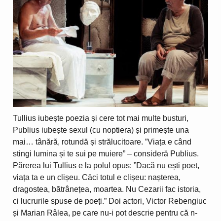
Tullius iubește poezia și cere tot mai multe busturi,
Publius iubește sexul (cu noptiera) și primește una
mai… tânără, rotundă și strălucitoare. ”Viața e când
stingi lumina și te sui pe muiere” – consideră Publius.
Părerea lui Tullius e la polul opus: ”Dacă nu ești poet,
viața ta e un clișeu. Căci totul e clișeu: nașterea,
dragostea, bătrânețea, moartea. Nu Cezarii fac istoria,
ci lucrurile spuse de poeți.” Doi actori, Victor Rebengiuc
și Marian Râlea, pe care nu-i pot descrie pentru că n-