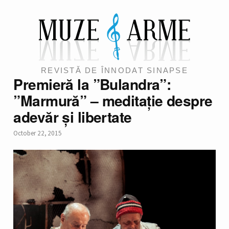
REVISTĂ DE ÎNNODAT SINAPSE
Premieră la ”Bulandra”:
”Marmură” – meditație despre
adevăr și libertate
October 22, 2015