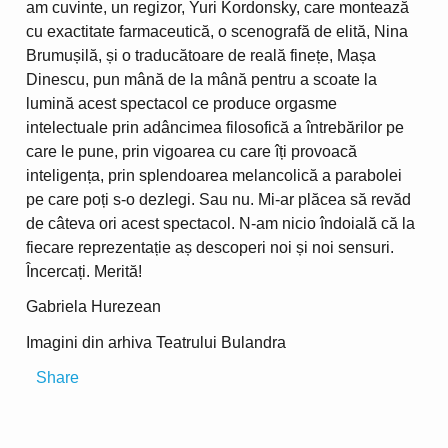
am cuvinte, un regizor, Yuri Kordonsky, care montează
cu exactitate farmaceutică, o scenografă de elită, Nina
Brumușilă, și o traducătoare de reală finețe, Mașa
Dinescu, pun mână de la mână pentru a scoate la
lumină acest spectacol ce produce orgasme
intelectuale prin adâncimea filosofică a întrebărilor pe
care le pune, prin vigoarea cu care îți provoacă
inteligența, prin splendoarea melancolică a parabolei
pe care poți s-o dezlegi. Sau nu. Mi-ar plăcea să revăd
de câteva ori acest spectacol. N-am nicio îndoială că la
fiecare reprezentație aș descoperi noi și noi sensuri.
Încercați. Merită!
Gabriela Hurezean
Imagini din arhiva Teatrului Bulandra
Share