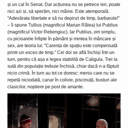
și un cal în Senat. Dar acțiunea nu se petrece ieri, poate
nici azi și, să sperăm, nici mâine. Este atemporală.
”Adevărata libertate e să nu depinzi de timp, barbarule!”
– îi spune Tullius (magnificul Marian Râlea) lui Publius
(magnificul Victor Rebengiuc). Iar Publius, om simplu,
cu picioarele înfipte în pământ și mintea în mâncare și
sex, are teoria lui: ”Carența de spațiu este compensată
printr-un exces de timp.” Cei doi se află închiși într-un
turn, pentru că așa e legea stabilită de Caligula. Trei la
sută din populație trebuie închisă, chiar dacă n-a făptuit
nicio crimă. În turn au tot ce doresc: meniu care nu se
repetă niciodată, canar în colivie, piscinuță, busturi ale
clasicilor, noptiere pe post de amante.