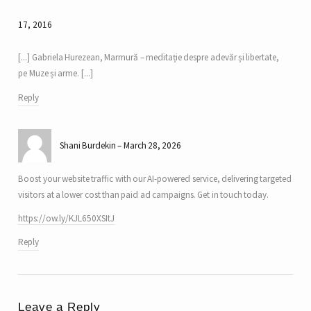
17, 2016
[...] Gabriela Hurezean, Marmură – meditație despre adevăr și libertate,
pe Muze și arme. [...]
Reply
Shani Burdekin
March 28, 2026
Boost your website traffic with our AI-powered service, delivering targeted
visitors at a lower cost than paid ad campaigns. Get in touch today.
https://ow.ly/KJL650XSItJ
Reply
Leave a Reply