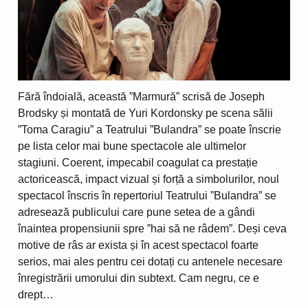
Fără îndoială, această ”Marmură” scrisă de Joseph
Brodsky și montată de Yuri Kordonsky pe scena sălii
”Toma Caragiu” a Teatrului ”Bulandra” se poate înscrie
pe lista celor mai bune spectacole ale ultimelor
stagiuni. Coerent, impecabil coagulat ca prestație
actoricească, impact vizual și forță a simbolurilor, noul
spectacol înscris în repertoriul Teatrului ”Bulandra” se
adresează publicului care pune setea de a gândi
înaintea propensiunii spre ”hai să ne râdem”. Deși ceva
motive de râs ar exista și în acest spectacol foarte
serios, mai ales pentru cei dotați cu antenele necesare
înregistrării umorului din subtext. Cam negru, ce e
drept…