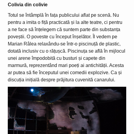
Colivia din colivie
Totul se întâmplă în fața publicului aflat pe scenă. Nu
pentru a imita o fiță practicată și la alte teatre, ci pentru
a ne face să înțelegem că suntem parte din substanța
poveștii. O poveste cu început înșelător. Îl vedem pe
Marian Râlea relaxându-se într-o piscinuță de plastic,
dotată inclusiv cu o rățușcă. Piscinuța se află în mijlocul
unei arene împodobită cu busturi și capete din
marmură, reprezentând mari poeți ai antichității. Acesta
ar putea să fie începutul unei comedii explozive. Ca și
discuția inițială despre prăjitura cuvenită canarului.