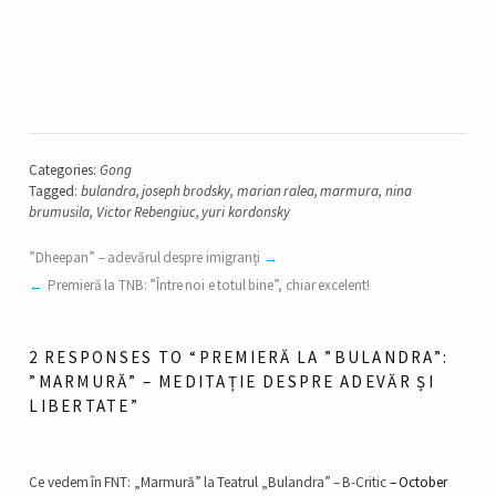
Categories:
Gong
Tagged:
bulandra
,
joseph brodsky
,
marian ralea
,
marmura
,
nina
brumusila
,
Victor Rebengiuc
,
yuri kordonsky
”Dheepan” – adevărul despre imigranți
Premieră la TNB: ”Între noi e totul bine”, chiar excelent!
2 RESPONSES TO “PREMIERĂ LA ”BULANDRA”:
”MARMURĂ” – MEDITAȚIE DESPRE ADEVĂR ȘI
LIBERTATE”
Ce vedem în FNT: „Marmură” la Teatrul „Bulandra” – B-Critic
October