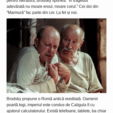
pentru literatură, Brodsky spunea: ”În tragedia
adevărată nu moare eroul, moare corul.” Cei doi din
”Marmură” fac parte din cor. La fel și noi.
Brodsky propune o Romă antică reeditată. Oamenii
poartă togi, imperiul este condus de Caligula II cu
ajutorul calculatorului. Există telefoane, tablete, ba chiar