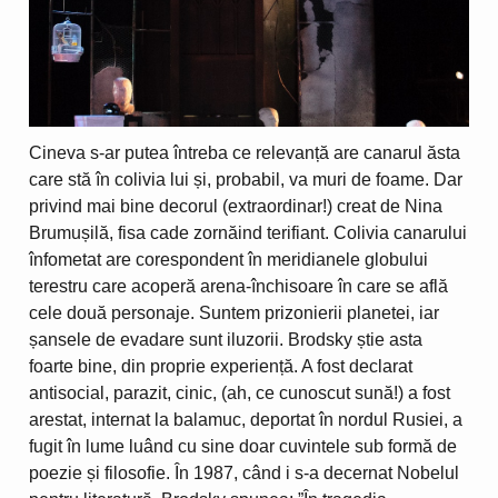
Cineva s-ar putea întreba ce relevanță are canarul ăsta
care stă în colivia lui și, probabil, va muri de foame. Dar
privind mai bine decorul (extraordinar!) creat de Nina
Brumușilă, fisa cade zornăind terifiant. Colivia canarului
înfometat are corespondent în meridianele globului
terestru care acoperă arena-închisoare în care se află
cele două personaje. Suntem prizonierii planetei, iar
șansele de evadare sunt iluzorii. Brodsky știe asta
foarte bine, din proprie experiență. A fost declarat
antisocial, parazit, cinic, (ah, ce cunoscut sună!) a fost
arestat, internat la balamuc, deportat în nordul Rusiei, a
fugit în lume luând cu sine doar cuvintele sub formă de
poezie și filosofie. În 1987, când i s-a decernat Nobelul