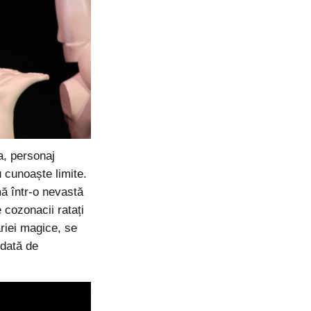
a, personaj
u cunoaște limite.
ă într-o nevastă
e cozonacii ratați
ăriei magice, se
 dată de