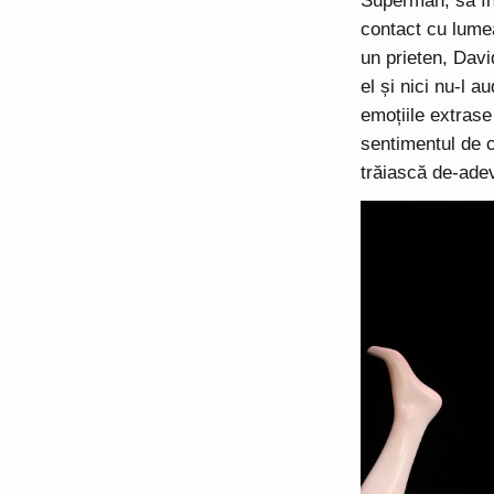
Superman, să în
contact cu lumea
un prieten, Davi
el și nici nu-l 
emoțiile extrase
sentimentul de c
trăiască de-adev