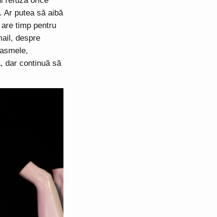
l refuză orice
. Ar putea să aibă
 are timp pentru
mail, despre
ntasmele,
a, dar continuă să