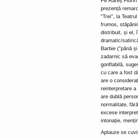
Pe Rareș Florin 
prezență remarca
”Trei”, la Teatr
frumos, stăpânin
distribuit, și el
dramatic/satiric
Barbie (”până și
zadarnic să evad
gonflabilă, suge
cu care a fost dă
are o considera
reinterpretare a
are dublă persona
normalitate, fără
excese interpret
intonație, menți
Aplauze se cuvin