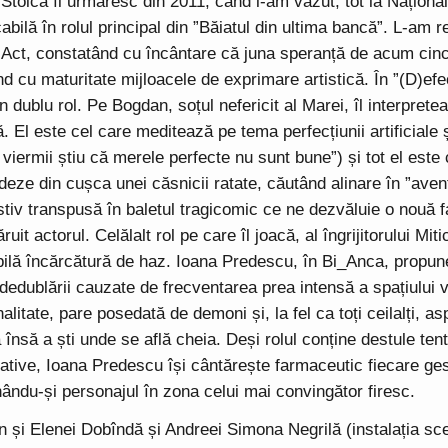
Stoica îl urmăresc din 2011, când l-am văzut, tot la Naționa
bilă în rolul principal din ”Băiatul din ultima bancă”. L-am r
ul Act, constatând cu încântare că juna speranță de acum cinc
d cu maturitate mijloacele de exprimare artistică. În ”(D)efe
, în dublu rol. Pe Bogdan, soțul nefericit al Marei, îl interprete
ă. El este cel care meditează pe tema perfecțiunii artificiale 
 viermii știu că merele perfecte nu sunt bune”) și tot el este
eze din cușca unei căsnicii ratate, căutând alinare în ”aven
stiv transpusă în baletul tragicomic ce ne dezvăluie o nouă fa
ruit actorul. Celălalt rol pe care îl joacă, al îngrijitorului Mit
bilă încărcătură de haz. Ioana Predescu, în Bi_Anca, propun
 dedublării cauzate de frecventarea prea intensă a spațiului 
litate, pare posedată de demoni și, la fel ca toți ceilalți, asp
 însă a ști unde se află cheia. Deși rolul conține destule tent
ative, Ioana Predescu își cântărește farmaceutic fiecare ges
nându-și personajul în zona celui mai convingător firesc.
 și Elenei Dobîndă și Andreei Simona Negrilă (instalația sce