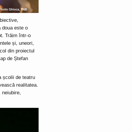
biective,
a doua este o
t. Trăim într-o
tele și, uneori,
ol din proiectul
cap de Ștefan
școlii de teatru
ivească realitatea.
 neiubire,