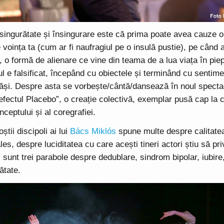
 singurătate și însingurare este că prima poate avea cauze o
voința ta (cum ar fi naufragiul pe o insulă pustie), pe când 
e, o formă de alienare ce vine din teama de a lua viața în piep
ul e falsificat, începând cu obiectele și terminând cu sentimen
ăși. Despre asta se vorbește/cântă/dansează în noul spectac
fectul Placebo”, o creație colectivă, exemplar pusă cap la 
ceptului și al coregrafiei.
știi discipoli ai lui
Bács Miklós
spune multe despre calitatea 
les, despre luciditatea cu care acești tineri actori știu să pr
i sunt trei parabole despre dedublare, sindrom bipolar, iubire,
ătate.