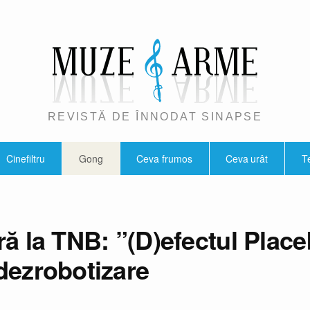
REVISTĂ DE ÎNNODAT SINAPSE
Cinefiltru
Gong
Ceva frumos
Ceva urât
T
ă la TNB: ”(D)efectul Plac
dezrobotizare