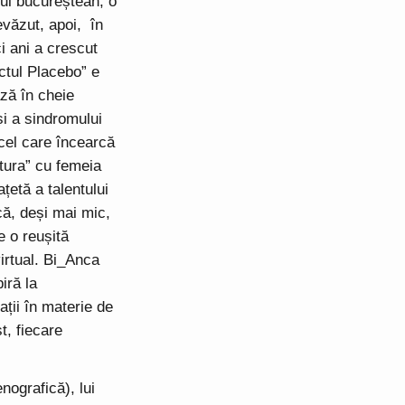
lul bucureștean, o
evăzut, apoi, în
i ani a crescut
ctul Placebo” e
ază în cheie
și a sindromului
 cel care încearcă
tura” cu femeia
țetă a talentului
ică, deși mai mic,
e o reușită
virtual. Bi_Anca
iră la
ații în materie de
t, fiecare
nografică), lui