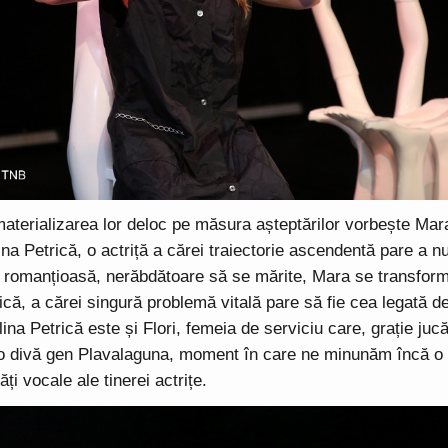
aterializarea lor deloc pe măsura așteptărilor vorbește Mar
lina Petrică, o actriță a cărei traiectorie ascendentă pare a n
 romanțioasă, nerăbdătoare să se mărite, Mara se transform
rică, a cărei singură problemă vitală pare să fie cea legată d
lina Petrică este și Flori, femeia de serviciu care, grație juc
-o divă gen Plavalaguna, moment în care ne minunăm încă o
ăți vocale ale tinerei actrițe.