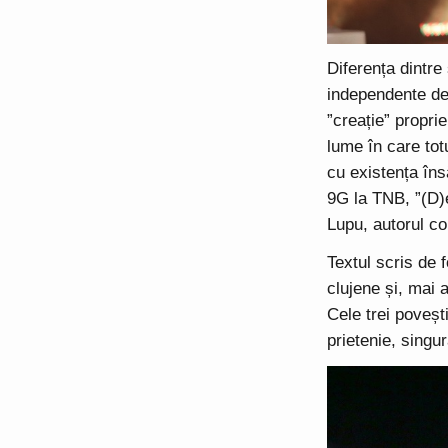
Diferența dintre
independente de 
”creație” propri
lume în care tot
cu existența îns
9G la TNB, ”(D)e
Lupu, autorul con
Textul scris de fo
clujene și, mai a
Cele trei poveșt
prietenie, singur