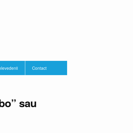
elevedenii
Contact
ebo” sau