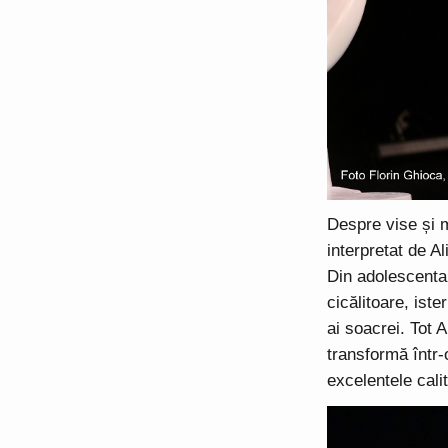
Despre vise și m
interpretat de A
Din adolescenta
cicălitoare, iste
ai soacrei. Tot A
transformă într
excelentele calit