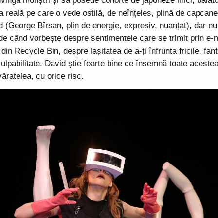
vingă monștri și să posede cohorte de japoneze mici, băiatu
 reală pe care o vede ostilă, de neînțeles, plină de capcane
d (George Bîrsan, plin de energie, expresiv, nuanțat), dar nu
aude când vorbește despre sentimentele care se trimit prin e-
 din Recycle Bin, despre lașitatea de a-ți înfrunta fricile, fa
ulpabilitate. David știe foarte bine ce însemnă toate aceste
ăratelea, cu orice risc.