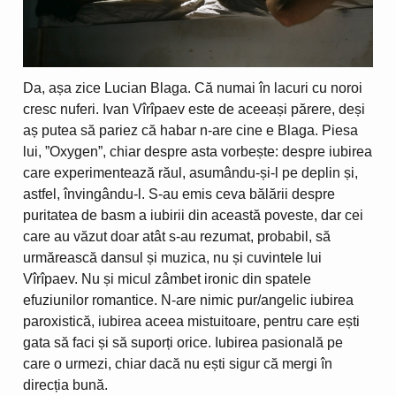
Da, așa zice Lucian Blaga. Că numai în lacuri cu noroi
cresc nuferi. Ivan Vîrîpaev este de aceeași părere, deși
aș putea să pariez că habar n-are cine e Blaga. Piesa
lui, ”Oxygen”, chiar despre asta vorbește: despre iubirea
care experimentează răul, asumându-și-l pe deplin și,
astfel, învingându-l. S-au emis ceva bălării despre
puritatea de basm a iubirii din această poveste, dar cei
care au văzut doar atât s-au rezumat, probabil, să
urmărească dansul și muzica, nu și cuvintele lui
Vîrîpaev. Nu și micul zâmbet ironic din spatele
efuziunilor romantice. N-are nimic pur/angelic iubirea
paroxistică, iubirea aceea mistuitoare, pentru care ești
gata să faci și să suporți orice. Iubirea pasională pe
care o urmezi, chiar dacă nu ești sigur că mergi în
direcția bună.