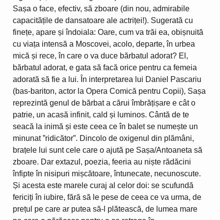
Sașa o face, efectiv, să zboare (din nou, admirabile
capacitățile de dansatoare ale actriței!). Sugerată cu
finețe, apare și îndoiala: Oare, cum va trăi ea, obișnuită
cu viața intensă a Moscovei, acolo, departe, în urbea
mică și rece, în care o va duce bărbatul adorat? El,
bărbatul adorat, e gata să facă orice pentru ca femeia
adorată să fie a lui. În interpretarea lui Daniel Pascariu
(bas-bariton, actor la Opera Comică pentru Copii), Sașa
reprezintă genul de bărbat a cărui îmbrățișare e cât o
patrie, un acasă infinit, cald și luminos. Cântă de te
seacă la inimă și este ceea ce în balet se numește un
minunat ”ridicător”. Dincolo de oxigenul din plămâni,
brațele lui sunt cele care o ajută pe Sașa/Antoaneta să
zboare. Dar extazul, poezia, feeria au niște rădăcini
înfipte în nisipuri mișcătoare, întunecate, necunoscute.
Și acesta este marele curaj al celor doi: se scufundă
fericiți în iubire, fără să le pese de ceea ce va urma, de
prețul pe care ar putea să-l plătească, de lumea mare