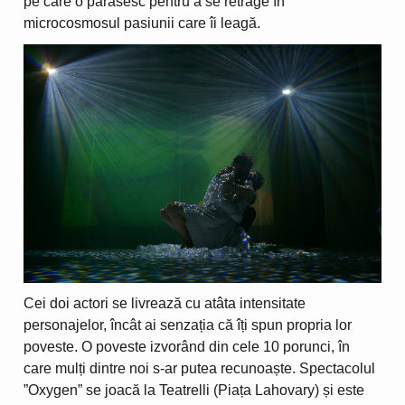
pe care o părăsesc pentru a se retrage în
microcosmosul pasiunii care îi leagă.
Cei doi actori se livrează cu atâta intensitate
personajelor, încât ai senzația că îți spun propria lor
poveste. O poveste izvorând din cele 10 porunci, în
care mulți dintre noi s-ar putea recunoaște. Spectacolul
”Oxygen” se joacă la Teatrelli (Piața Lahovary) și este