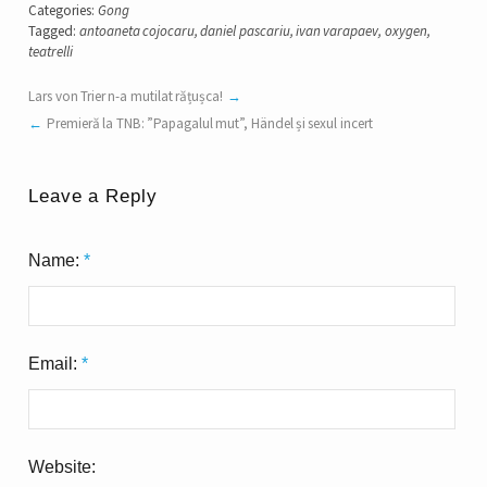
Categories:
Gong
Tagged:
antoaneta cojocaru
,
daniel pascariu
,
ivan varapaev
,
oxygen
,
teatrelli
Lars von Trier n-a mutilat rățușca!
Premieră la TNB: ”Papagalul mut”, Händel și sexul incert
Leave a Reply
Name:
*
Email:
*
Website: