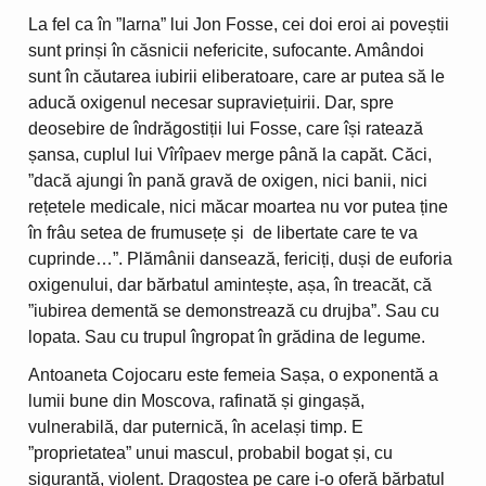
La fel ca în ”Iarna” lui Jon Fosse, cei doi eroi ai poveștii
sunt prinși în căsnicii nefericite, sufocante. Amândoi
sunt în căutarea iubirii eliberatoare, care ar putea să le
aducă oxigenul necesar supraviețuirii. Dar, spre
deosebire de îndrăgostiții lui Fosse, care își ratează
șansa, cuplul lui Vîrîpaev merge până la capăt. Căci,
”dacă ajungi în pană gravă de oxigen, nici banii, nici
rețetele medicale, nici măcar moartea nu vor putea ține
în frâu setea de frumusețe și de libertate care te va
cuprinde…”. Plămânii dansează, fericiți, duși de euforia
oxigenului, dar bărbatul amintește, așa, în treacăt, că
”iubirea dementă se demonstrează cu drujba”. Sau cu
lopata. Sau cu trupul îngropat în grădina de legume.
Antoaneta Cojocaru este femeia Sașa, o exponentă a
lumii bune din Moscova, rafinată și gingașă,
vulnerabilă, dar puternică, în același timp. E
”proprietatea” unui mascul, probabil bogat și, cu
siguranță, violent. Dragostea pe care i-o oferă bărbatul