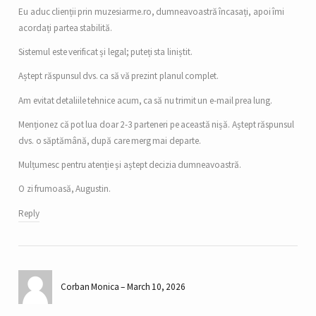
Eu aduc clienții prin muzesiarme.ro, dumneavoastră încasați, apoi îmi
acordați partea stabilită.
Sistemul este verificat și legal; puteți sta liniștit.
Aștept răspunsul dvs. ca să vă prezint planul complet.
Am evitat detaliile tehnice acum, ca să nu trimit un e-mail prea lung.
Menționez că pot lua doar 2-3 parteneri pe această nișă. Aștept răspunsul
dvs. o săptămână, după care merg mai departe.
Mulțumesc pentru atenție și aștept decizia dumneavoastră.
O zi frumoasă, Augustin.
Reply
Corban Monica
March 10, 2026