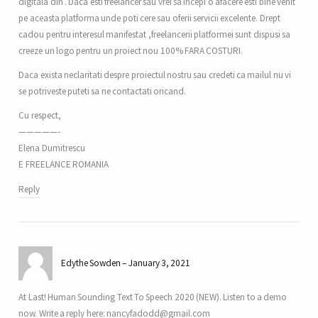
digitala din . Daca esti freelancer sau vrei sa incepi o afacere esti bine venit
pe aceasta platforma unde poti cere sau oferii servicii excelente. Drept
cadou pentru interesul manifestat ,freelancerii platformei sunt dispusi sa
creeze un logo pentru un proiect nou 100% FARA COSTURI.
Daca exista neclaritati despre proiectul nostru sau credeti ca mailul nu vi
se potriveste puteti sa ne contactati oricand.
Cu respect,
—————-
Elena Dumitrescu
E FREELANCE ROMANIA
Reply
Edythe Sowden
January 3, 2021
At Last! Human Sounding Text To Speech 2020 (NEW). Listen to a demo
now. Write a reply here:
nancyfadodd@gmail.com