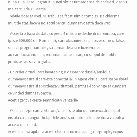
Buna ziua. Absolut gratuit, puteti obtine urmatoarele chiar de azi, dar nu
mai tarziu de 15 Martie:
Trebuie doar sa vreti. Nu trebuie sa faceti nimic complex. Ba chiar mai
mult de atat, facem noi totul pentru dumneavoastra daca vreti.
- Acces la o baza de date cu peste 4 milioane de clienti din europa, care
(peste 600.000 din Romania), care obisnuiesc sa plaseze comenzi false,
sa faca programari false, sa comande si sa refuze livrarea
au care fac scandaluri, reclamatii, amenintari, cu scopul de a obtine
produse sau servicii gratis.
- Un creier virtual, care invata singur despre produsele/serviciile
dumneavoastra si care este conectat la un Agent Virtual, care sta pe site-ul
dumneavoastra si abordeaza vizitatorii, pentru a-i convinge sa cumpere
ce vindeti dumneavoastra.
Acest agent va creste semnificativ vanzarile.
- O aplicatie pe care vizitatorii/clientii site-ului dumneavoastra, o pot
instala cu un singur click pe telefonul sau laptopul lor, pentru a va putea
accesa mai rapid.
Acest lucru va ajuta ca acesti clienti sa nu mai ajunga pe google, expusi