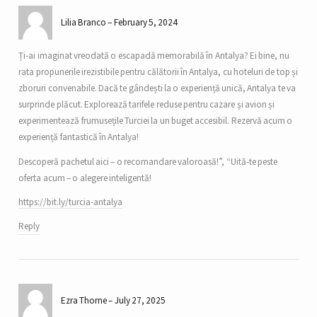
Lilia Branco
February 5, 2024
Ți-ai imaginat vreodată o escapadă memorabilă în Antalya? Ei bine, nu
rata propunerile irezistibile pentru călătorii în Antalya, cu hoteluri de top și
zboruri convenabile. Dacă te gândești la o experiență unică, Antalya te va
surprinde plăcut. Explorează tarifele reduse pentru cazare și avion și
experimentează frumusețile Turciei la un buget accesibil. Rezervă acum o
experiență fantastică în Antalya!
Descoperă pachetul aici – o recomandare valoroasă!”, “Uită-te peste
oferta acum – o alegere inteligentă!
https://bit.ly/turcia-antalya
Reply
Ezra Thorne
July 27, 2025