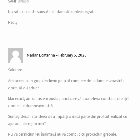
SAMPONURI
Nu ratati aceasta sansa! Lichidam stocurile integral.
Reply
Marian Ecaterina
February 5, 2026
Salutare.
Am acces la un grup de clienți gata să cumpere de la dumneavoastră;
doriți să vi-i aduc?
Mai exact, am un sistem pus la punct care vă poate livra constant clienți în
domeniul dumneavoastră.
Sunteți deschis la ideea de a împărți o mică parte din profitul realizat cu
ajutorul clienților mei?
Nu vă cer niciun leu înainte și nu vă complic cu proceduri greoaie.