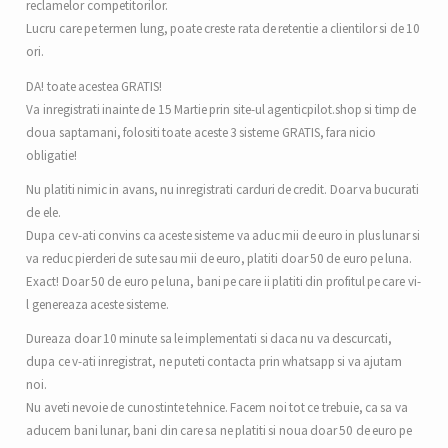
reclamelor competitorilor.
Lucru care pe termen lung, poate creste rata de retentie a clientilor si de 10
ori.
DA! toate acestea GRATIS!
Va inregistrati inainte de 15 Martie prin site-ul agenticpilot.shop si timp de
doua saptamani, folositi toate aceste 3 sisteme GRATIS, fara nicio
obligatie!
Nu platiti nimic in avans, nu inregistrati carduri de credit. Doar va bucurati
de ele.
Dupa ce v-ati convins ca aceste sisteme va aduc mii de euro in plus lunar si
va reduc pierderi de sute sau mii de euro, platiti doar 50 de euro pe luna.
Exact! Doar 50 de euro pe luna, bani pe care ii platiti din profitul pe care vi-
l genereaza aceste sisteme.
Dureaza doar 10 minute sa le implementati si daca nu va descurcati,
dupa ce v-ati inregistrat, ne puteti contacta prin whatsapp si va ajutam
noi.
Nu aveti nevoie de cunostinte tehnice. Facem noi tot ce trebuie, ca sa va
aducem bani lunar, bani din care sa ne platiti si noua doar 50 de euro pe