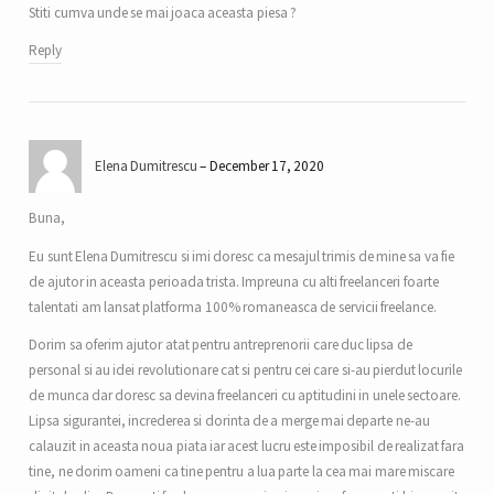
Stiti cumva unde se mai joaca aceasta piesa ?
Reply
Elena Dumitrescu
December 17, 2020
Buna,
Eu sunt Elena Dumitrescu si imi doresc ca mesajul trimis de mine sa va fie
de ajutor in aceasta perioada trista. Impreuna cu alti freelanceri foarte
talentati am lansat platforma 100% romaneasca de servicii freelance.
Dorim sa oferim ajutor atat pentru antreprenorii care duc lipsa de
personal si au idei revolutionare cat si pentru cei care si-au pierdut locurile
de munca dar doresc sa devina freelanceri cu aptitudini in unele sectoare.
Lipsa sigurantei, increderea si dorinta de a merge mai departe ne-au
calauzit in aceasta noua piata iar acest lucru este imposibil de realizat fara
tine, ne dorim oameni ca tine pentru a lua parte la cea mai mare miscare