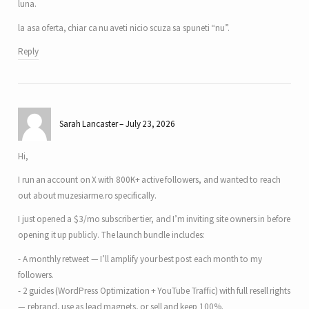
luna.
la asa oferta, chiar ca nu aveti nicio scuza sa spuneti “nu”.
Reply
Sarah Lancaster
July 23, 2026
Hi,
I run an account on X with 800K+ active followers, and wanted to reach
out about muzesiarme.ro specifically.
I just opened a $3/mo subscriber tier, and I’m inviting site owners in before
opening it up publicly. The launch bundle includes:
- A monthly retweet — I’ll amplify your best post each month to my
followers.
- 2 guides (WordPress Optimization + YouTube Traffic) with full resell rights
— rebrand, use as lead magnets, or sell and keep 100%.