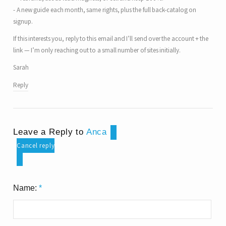
- A new guide each month, same rights, plus the full back-catalog on
signup.
If this interests you, reply to this email and I’ll send over the account + the
link — I’m only reaching out to a small number of sites initially.
Sarah
Reply
Leave a Reply to
Anca
Cancel reply
Name:
*