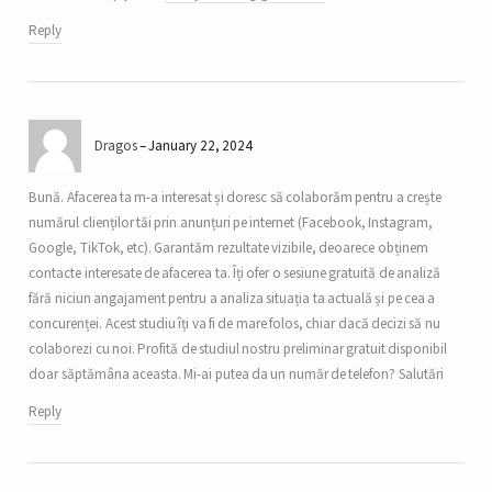
Reply
Dragos
January 22, 2024
Bună. Afacerea ta m-a interesat și doresc să colaborăm pentru a crește
numărul clienților tăi prin anunțuri pe internet (Facebook, Instagram,
Google, TikTok, etc). Garantăm rezultate vizibile, deoarece obținem
contacte interesate de afacerea ta. Îți ofer o sesiune gratuită de analiză
fără niciun angajament pentru a analiza situația ta actuală și pe cea a
concurenței. Acest studiu îți va fi de mare folos, chiar dacă decizi să nu
colaborezi cu noi. Profită de studiul nostru preliminar gratuit disponibil
doar săptămâna aceasta. Mi-ai putea da un număr de telefon? Salutări
Reply