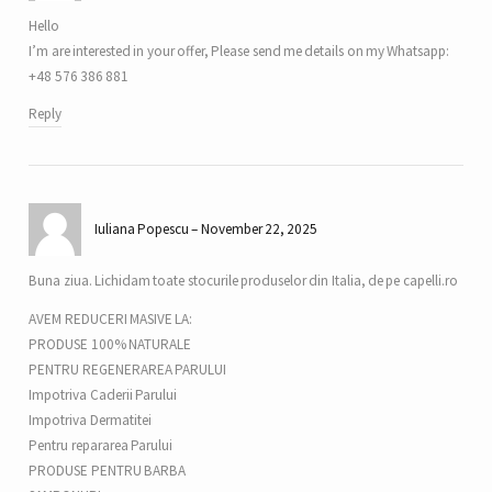
Hello
I’m are interested in your offer, Please send me details on my Whatsapp:
+48 576 386 881
Reply
Iuliana Popescu
November 22, 2025
Buna ziua. Lichidam toate stocurile produselor din Italia, de pe capelli.ro
AVEM REDUCERI MASIVE LA:
PRODUSE 100% NATURALE
PENTRU REGENERAREA PARULUI
Impotriva Caderii Parului
Impotriva Dermatitei
Pentru repararea Parului
PRODUSE PENTRU BARBA