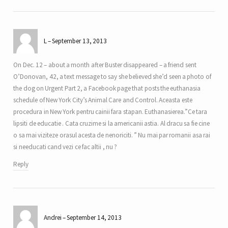
L
September 13, 2013
On Dec. 12 – about a month after Buster disappeared – a friend sent
O’Donovan, 42, a text message to say she believed she’d seen a photo of
the dog on Urgent Part 2, a Facebook page that posts the euthanasia
schedule of New York City’s Animal Care and Control. Aceasta este
procedura in New York pentru cainii fara stapan. Euthanasierea.”Ce tara
lipsiti de educatie . Cata cruzime si la americanii astia. Al dracu sa fie cine
o sa mai viziteze orasul acesta de nenoriciti. ” Nu mai par romanii asa rai
si needucati cand vezi ce fac altii , nu ?
Reply
Andrei
September 14, 2013