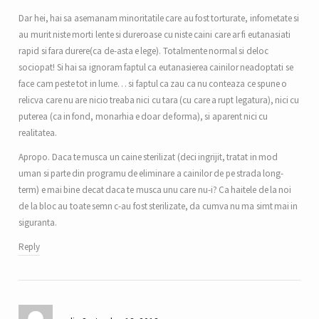
Dar hei, hai sa asemanam minoritatile care au fost torturate, infometate si
au murit niste morti lente si dureroase cu niste caini care ar fi eutanasiati
rapid si fara durere(ca de-asta e lege). Totalmente normal si deloc
sociopat! Si hai sa ignoram faptul ca eutanasierea cainilor neadoptati se
face cam peste tot in lume… si faptul ca zau ca nu conteaza ce spune o
relicva care nu are nicio treaba nici cu tara (cu care a rupt legatura), nici cu
puterea (ca in fond, monarhia e doar de forma), si aparent nici cu
realitatea.
Apropo. Daca te musca un caine sterilizat (deci ingrijit, tratat in mod
uman si parte din programu de eliminare a cainilor de pe strada long-
term) e mai bine decat daca te musca unu care nu-i? Ca haitele de la noi
de la bloc au toate semn c-au fost sterilizate, da cumva nu ma simt mai in
siguranta.
Reply