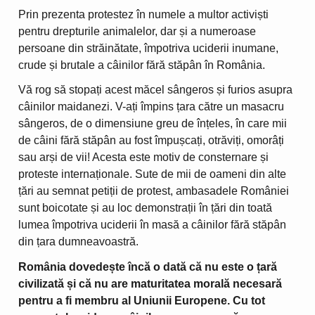
Prin prezenta protestez în numele a multor activiști
pentru drepturile animalelor, dar și a numeroase
persoane din străinătate, împotriva uciderii inumane,
crude și brutale a câinilor fără stăpân în România.
Vă rog să stopați acest măcel sângeros și furios asupra
câinilor maidanezi. V-ați împins țara către un masacru
sângeros, de o dimensiune greu de înțeles, în care mii
de câini fără stăpân au fost împușcați, otrăviți, omorâți
sau arși de vii! Acesta este motiv de consternare și
proteste internaționale. Sute de mii de oameni din alte
țări au semnat petiții de protest, ambasadele României
sunt boicotate și au loc demonstrații în țări din toată
lumea împotriva uciderii în masă a câinilor fără stăpân
din țara dumneavoastră.
România dovedește încă o dată că nu este o țară
civilizată și că nu are maturitatea morală necesară
pentru a fi membru al Uniunii Europene. Cu tot