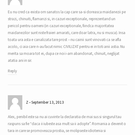
Eu nu cred ca exista om sanatos la cap care sa-si doreasca maidanezii pe
strazi, chinuiti, flamanzi si, in cazuri exceptionale, reprezentand un
pericol pentru oameni (in cazuri exceptionale, fiindca majoritatea
maidanezilor sunt niste fraieri amarati, care doar latra, nu si musca). Insa
toata ura asta e canalizata tare prost – nu cainii sunt vinovati ca se afla
acolo, ci aia care n-au facut nimic CIVILIZAT pentru ei in toti anii astia. Nu
merita sa moara tot ei, dupa ce noi i-am abandonat, chinuit, neglijat
atatia ani in sir.
Reply
Z
September 13, 2013
Alex, penibil este sa nu ai cuvinte la declaratia de mai sus si singurul tau
raspuns sa fie “daca ii iubeste asa mult sa ii adopte”. Romania a devenit o
tara in care se promoveaza prostia, se molipseste idiotenia si