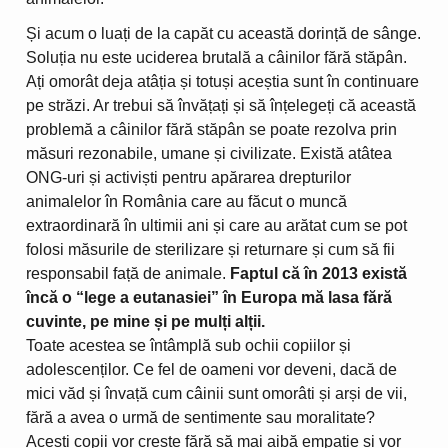
Și acum o luați de la capăt cu această dorință de sânge.
Soluția nu este uciderea brutală a câinilor fără stăpân.
Ați omorât deja atâția și totuși aceștia sunt în continuare
pe străzi. Ar trebui să învățați și să înțelegeți că această
problemă a câinilor fără stăpân se poate rezolva prin
măsuri rezonabile, umane și civilizate. Există atâtea
ONG-uri și activiști pentru apărarea drepturilor
animalelor în România care au făcut o muncă
extraordinară în ultimii ani și care au arătat cum se pot
folosi măsurile de sterilizare și returnare și cum să fii
responsabil față de animale.
Faptul că în 2013 există
încă o “lege a eutanasiei” în Europa mă lasa fără
cuvinte, pe mine și pe mulți alții.
Toate acestea se întâmplă sub ochii copiilor și
adolescenților. Ce fel de oameni vor deveni, dacă de
mici văd și învață cum câinii sunt omorâti și arși de vii,
fără a avea o urmă de sentimente sau moralitate?
Acești copii vor crește fără să mai aibă empatie și vor