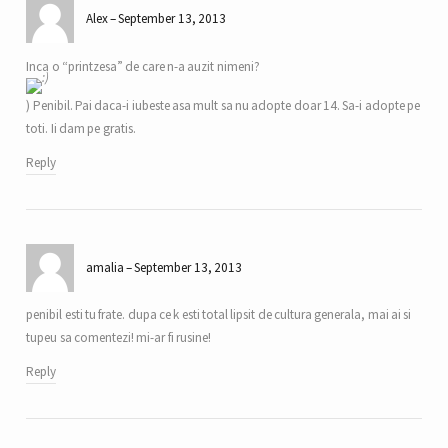
Alex
September 13, 2013
Inca o “printzesa” de care n-a auzit nimeni?
) Penibil. Pai daca-i iubeste asa mult sa nu adopte doar 14. Sa-i adopte pe
toti. Ii dam pe gratis.
Reply
amalia
September 13, 2013
penibil esti tu frate. dupa ce k esti total lipsit de cultura generala, mai ai si
tupeu sa comentezi! mi-ar fi rusine!
Reply