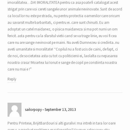
imoralitatea…DA! IMORALITATEA pentru ca asa poate fi catalogat acest
strigat prin care voi cereti sangele unor animale nevinovate. Sunt de acord
ca locul lor nu este pe strada, nu pentru protectia oamenilor care oricum
au savarsit multe barbaritati, ci pentru ei..care sunt chinuiti. Eu am
adoptat un catel maidanez, o pisica maidaneza si ma pot numi un om
fericit..asta pentru ca la sfarsitul vietii cand se va trage linie, eu voi fi cea
care nu are sange nevinovat pe maini. Nu aveti Dumnezeu si credinta..nu
aveti umanitate si moralitate! “Copilul nu a fost ucis de caini, de fapt, ci
de noi, de societatea asta cu tot cu politicienii ei, laolalta cu nepasarea
noastra crasa ! Moartea lui Ionut e sange de copil pe constiinta noastra
care nu mai e !”
Reply
sailorpopy
September 13, 2013
Pentru Printese, BrijitBardouri si alti guralivi: ma intreb in tara lor oare
cum s-a rezolvat problema maidanezilor? Va spun celor ce nu stiu,