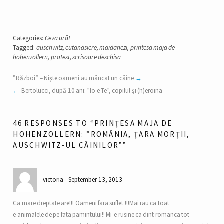
Categories:
Ceva urât
Tagged:
auschwitz
,
eutanasiere
,
maidanezi
,
printesa maja de
hohenzollern
,
protest
,
scrisoare deschisa
”Război” – Niște oameni au mâncat un câine
Bertolucci, după 10 ani: ”Io e Te”, copilul și (h)eroina
46 RESPONSES TO “PRINȚESA MAJA DE
HOHENZOLLERN: ”ROMÂNIA, ȚARA MORȚII,
AUSCHWITZ-UL CÂINILOR””
victoria
September 13, 2013
Ca mare dreptate are!!! Oameni fara suflet !!!Mai rau ca toat
e animalele de pe fata pamintului!! Mi-e rusine ca dint romanca tot