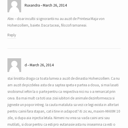
Ruxandra
March 26, 2014
Alex – doar incultii si ignorantii nu au auzit de Printesa Maja von
Hohenzollern, baiete. Daca taceai, filozof ramaneai.
Reply
d
March 26, 2014
stai linistita draga ca toata lumea a auzit de dinastia Hohenzollern. Ca nu
am auzit de pizdelea asta de a saptea speta e partea a doua, si mai lasati
snobismul ieftin la o parte pentru ca respectiva nici nu s-a remarcat prin
ceva. Ba mai mult ca toti asa zisii iubitori de animale dezinformeaza si
jigneste un popor intreg. Ia cauta mataluta sa vezi ce legi exista in alte tari
pentru cainii fara stapan, cat ii tine in adapost? iti zic eu, maxim-MAXIM 10
zile, si dupa aia injectia letala. Nimeni nu vrea sa vada caini arsi sau
mutilati, si doar pentru ca esti pro eutanasie asta nu inseamna ca esti o