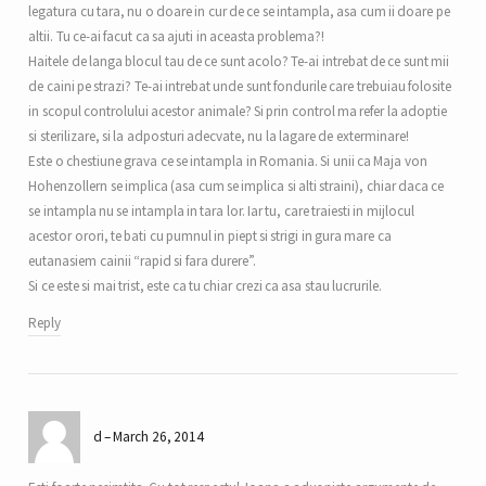
legatura cu tara, nu o doare in cur de ce se intampla, asa cum ii doare pe
altii. Tu ce-ai facut ca sa ajuti in aceasta problema?!
Haitele de langa blocul tau de ce sunt acolo? Te-ai intrebat de ce sunt mii
de caini pe strazi? Te-ai intrebat unde sunt fondurile care trebuiau folosite
in scopul controlului acestor animale? Si prin control ma refer la adoptie
si sterilizare, si la adposturi adecvate, nu la lagare de exterminare!
Este o chestiune grava ce se intampla in Romania. Si unii ca Maja von
Hohenzollern se implica (asa cum se implica si alti straini), chiar daca ce
se intampla nu se intampla in tara lor. Iar tu, care traiesti in mijlocul
acestor orori, te bati cu pumnul in piept si strigi in gura mare ca
eutanasiem cainii “rapid si fara durere”.
Si ce este si mai trist, este ca tu chiar crezi ca asa stau lucrurile.
Reply
d
March 26, 2014