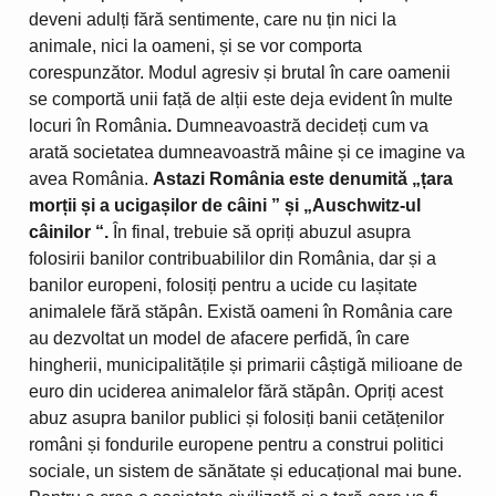
deveni adulți fără sentimente, care nu țin nici la
animale, nici la oameni, și se vor comporta
corespunzător. Modul agresiv și brutal în care oamenii
se comportă unii față de alții este deja evident în multe
locuri în România
.
Dumneavoastră decideți cum va
arată societatea dumneavoastră mâine și ce imagine va
avea România.
Astazi România este denumită „țara
morții și a ucigașilor de câini ” și „Auschwitz-ul
câinilor “.
În final, trebuie să opriți abuzul asupra
folosirii banilor contribuabililor din România, dar și a
banilor europeni, folosiți pentru a ucide cu lașitate
animalele fără stăpân. Există oameni în România care
au dezvoltat un model de afacere perfidă, în care
hingherii, municipalitățile și primarii câștigă milioane de
euro din uciderea animalelor fără stăpân. Opriți acest
abuz asupra banilor publici și folosiți banii cetățenilor
români și fondurile europene pentru a construi politici
sociale, un sistem de sănătate și educațional mai bune.