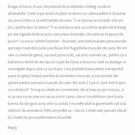
Draga Victoria, e usor de judecat de la distanta. Inteleg ca esti in
strainatate. Cred ca pe acolo nu pleci la servici cu cateva pietre in buzunar
sau pe ocolite ca sa eviti haitele de caini. Ti-ar placea sa ocolesti 1km pe
jos cand te duci la servici? Ti-ar placea sa stai cu ochii la spate cand mergi
pe alei inguste de frica sa nu sara vreun bezmetic de caine sa te apuce de
picior? La noi in cartier Ferentari – Bucresti, sunt nenumarate persoane din
aproape toate blocurile care fie au fost fugarite fie muscate de caini. NU-mi
veni cu texte de genul, vai sunt provocati, vai simt oameni rai , pentru ca o
batranica de 60 de ani sau un copil de clasa a doua nu cred ca alearga cu
ciomegele dupa caini ca sa-i bata. Cine plateste banii pentru transportul
pana la spital, timpul pierdut al oamenilor muscati, si vaccinurile din
spitale pentru oamenii muscati de caini. NU sunt 2 3 pe zi. Sunt mii! Si apoi
ce e de facut? Te rog sa citesti un comentariu de-al meu un pic mai jos, si
ai sa vezi ca nu vreu nici eu sa omor cainii, dar in conditiile in care toata
lumea da din gura si nu vine cu solutii ( ma refer atat la guvernanti cat si la
iubitorii de animale si ONG-uri) prefer sa -i stiu la 2 metri sub pamant decat
la 2 metri de picioarele mele in boscheti.
Reply