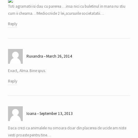
Toti agramatii isi dau cu parerea …insa nici cu buletinul in mana nu stiu
cum ii cheama…!Mediocriide 2 lei,scursurile societatatii…
Reply
Ruxandra
March 26, 2014
Exact, Alma. Bine spus.
Reply
Ioana
September 13, 2013
Daca crezi ca animalele nu omoara doar din placerea de ucide am niste
vesti proaste pentru tine…