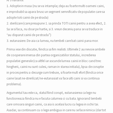
Ai 3 variante:
1. Adoptie in masa (nu se va intampla; deja au foarte multi oameni caini,
e improbabil sa apara brusc un segment semnificativ de populatie care sa
adopte toti cainii de pe strada)
2. sterilizare (care presupune 1. sa prinda TOTI cainii pentru a avea efect, 2.
Sa se si faca, nu doar pe hartie, si 3. vreun deceniu pana se va traduce in
“au disparut cainii de pe strada”)
3. eutanasiere. De-aia ca lumea, nu tembeli care bat cainii pana mor.
Prima iese din discutie, fiindca sa fim realisti. Ultimele 2 au nevoie ambele
de cooperare imensa din partea organizatiilor statului, increderea
populatiei generale (ca altfel iar ascunde lumea cainii in bloc cand trec
hingherii, cainii nu sunt culesi, raman in starea initiala), lipsa de coruptie
in proces pentru a decurge cum trebuie, si foarte mult efort (fiindca orice
caine lasat ne-strerilizat/ne-eutanasiat va face alti caini si va continua
problema).
Argumentul tau este ca, statul fiind corupt, eutanasierea ca lege nu
functioneaza fiindca nu e facuta calumea ci cu bata. Ignorand tembelii
care omoara singuri cainii, ca aia is acelasi lucru cu legea in ochii tai.
Asadar, sa continuam cu o lege ambigua in care nu se face nimica (dar tot