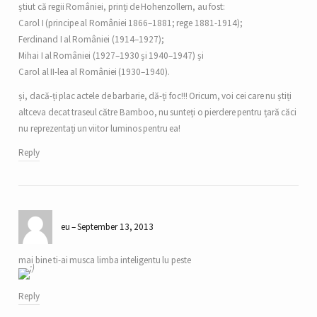
știut că regii României, prinți de Hohenzollern, au fost:
Carol I (principe al României 1866–1881; rege 1881-1914);
Ferdinand I al României (1914–1927);
Mihai I al României (1927–1930 și 1940–1947) și
Carol al II-lea al României (1930–1940).
și, dacă-ți plac actele de barbarie, dă-ți foc!!! Oricum, voi cei care nu știți
altceva decat traseul către Bamboo, nu sunteți o pierdere pentru țară căci
nu reprezentați un viitor luminos pentru ea!
Reply
eu
September 13, 2013
mai bine ti-ai musca limba inteligentu lu peste
Reply