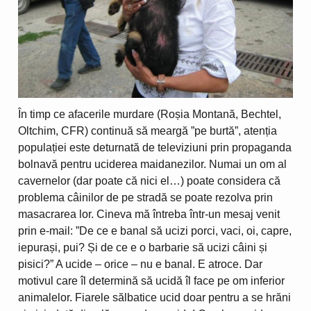
În timp ce afacerile murdare (Roșia Montană, Bechtel,
Oltchim, CFR) continuă să meargă ”pe burtă”, atenția
populației este deturnată de televiziuni prin propaganda
bolnavă pentru uciderea maidanezilor. Numai un om al
cavernelor (dar poate că nici el…) poate considera că
problema câinilor de pe stradă se poate rezolva prin
masacrarea lor. Cineva mă întreba într-un mesaj venit
prin e-mail: ”De ce e banal să ucizi porci, vaci, oi, capre,
iepurași, pui? Și de ce e o barbarie să ucizi câini și
pisici?” A ucide – orice – nu e banal. E atroce. Dar
motivul care îl determină să ucidă îl face pe om inferior
animalelor. Fiarele sălbatice ucid doar pentru a se hrăni