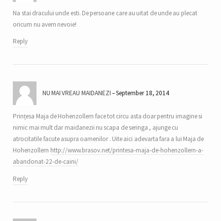
Na stai dracului unde esti. De persoane care au uitat de unde au plecat
oricum nu avem nevoie!
Reply
NU MAI VREAU MAIDANEZI
September 18, 2014
Prințesa Maja de Hohenzollern face tot circu asta doar pentru imagine si
nimic mai mult dar maidanezii nu scapa de seringa , ajunge cu
atrocitatile facute asupra oamenilor . Uite aici adevarta fara a lui Maja de
Hohenzollern
http://www.brasov.net/printesa-maja-de-hohenzollern-a-
abandonat-22-de-caini/
Reply