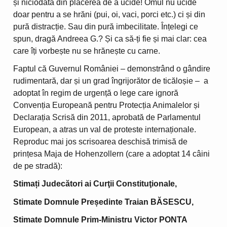
și niciodată din plăcerea de a ucide! Omul nu ucide
doar pentru a se hrăni (pui, oi, vaci, porci etc.) ci și din
pură distracție. Sau din pură imbecilitate. Înțelegi ce
spun, dragă Andreea G.? Și ca să-ți fie și mai clar: cea
care îți vorbește nu se hrănește cu carne.
Faptul că Guvernul României – demonstrând o gândire
rudimentară, dar și un grad îngrijorător de ticăloșie – a
adoptat în regim de urgență o lege care ignoră
Convenția Europeană pentru Protecția Animalelor și
Declarația Scrisă din 2011, aprobată de Parlamentul
European, a atras un val de proteste internaționale.
Reproduc mai jos scrisoarea deschisă trimisă de
prințesa Maja de Hohenzollern (care a adoptat 14 câini
de pe stradă):
Stimați Judecători ai Curţii Constituţionale,
Stimate Domnule Președinte Traian BĂSESCU,
Stimate Domnule Prim-Ministru Victor PONTA