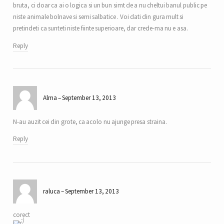
bruta, ci doar ca ai o logica si un bun simt de a nu cheltui banul public pe
niste animale bolnave si semi salbatice . Voi dati din gura mult si
pretindeti ca sunteti niste fiinte superioare, dar crede-ma nu e asa.
Reply
Alma
September 13, 2013
N-au auzit cei din grote, ca acolo nu ajunge presa straina.
Reply
raluca
September 13, 2013
corect