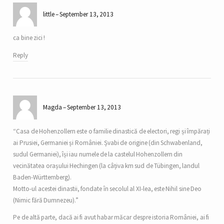
little
September 13, 2013
ca bine zici !
Reply
Magda
September 13, 2013
“Casa de Hohenzollern este o familie dinastică de electori, regi și împărați
ai Prusiei, Germaniei și României. Șvabi de origine (din Schwabenland,
sudul Germaniei), își iau numele de la castelul Hohenzollern din
vecinătatea orașului Hechingen (la câțiva km sud de Tübingen, landul
Baden-Württemberg).
Motto-ul acestei dinastii, fondate în secolul al XI-lea, este Nihil sine Deo
(Nimic fără Dumnezeu).”
Pe de altă parte, dacă ai fi avut habar măcar despre istoria României, ai fi