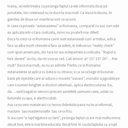
Ioana, se vede treaba ca pe langa faptul ca esti informata doar pe
jumatate, nici creierasul nu te duce la mai mult. Ca daca te ducea, te
gandea de doua ori inainte sa scrii ce-ai scris.
In ceea ce priveste “eutanasierea” in Romania, comparat cu asa cum este
ea aplicata intr-o tara civilizata, nimic nu poate fi mai diferit.
Daca tu crezi ca in Romania cainii sunt eutanasiati cum ar trebui, adica
fara sa aiba morti chinuite si fara sa sufere, iti trebuie un “reality check”
cum spun americanii, din tara lor aia indepartata si civilizata. “Rapid si
fara durere” zici tu; da-mi voie sa rad. Cati anisori ai? 15? 19? 20?… Mai
mult? Daca mai mult, eu nu as admite. Pentru ca in Romania
eutanasierea se aplica cu bata si cu otrava; si ca sa isi bage in buzunar
banii ptr injectiile care ar aduce o moarte “usoara”, monstrii si jigodiile pe
care ii numim hingheri si doctori veterinari, aplica electrocutarea. Da,
da… sunt bagati in remorci precum sardelele sarmanii caini, udati cu
furtunele cu apa, si electrocutati.
Asa ca nu veni matale aici cu teoria chibritului pana nu te-ai informat,
madam. Sau mademoiselle. Sau ce-oi fi tu.
Si aia care “a rupt legatura cu tara”, pe langa faptul ca are mai multa inima
decat tine, este si mai bine educata decat tine. In ciuda faptului ca a rupt