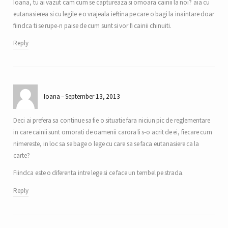
Ioana, tu ai vazut cam cum se captureaza si omoara cainii la noi? aia cu
eutanasierea si cu legile e o vrajeala ieftina pe care o bagi la inaintare doar
fiindca ti se rupe-n paise de cum sunt si vor fi cainii chinuiti.
Reply
Ioana
September 13, 2013
Deci ai prefera sa continue sa fie o situatie fara niciun pic de reglementare
in care cainii sunt omorati de oamenii carora li s-o acrit de ei, fiecare cum
nimereste, in loc sa se bage o lege cu care sa se faca eutanasiere ca la
carte?
Fiindca este o diferenta intre lege si ce face un tembel pe strada.
Reply