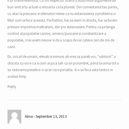
Esti foarte nesimtita. Cu tot respectul. Ioana a adus niste argumente de
bun simt si tu ai luat-o intoarsa ca la ploiesti. Din comentariul tau parsiv,
cu atac la pesoana si ofensator reiese ca nu eutanasierea e problema ci
felul cum se face aceasta. Pai fratilor, hai sa iesim in strada, hai sa facem
presiuni impotriva maltratarii, dar pro eutanasiere. Pentru ca pe langa
control al populatiei canine, amenzi/puscarie si constientizare a
populatiei, mai avem nevoie si de a scapa de cei cateva zeci de mii de
caini.
Dr, oricat de umani, elevati si inimosi ati vrea sa pareti voi, “iubitorii” a
discuta cu voi e ca si cum ai juca sah cu un porumbel, pana la urma tot o
sa rastoarne piesele si o sa se cace pe tabla. Si o sa faca asta tantos in
acelasi timp.
Reply
Alma
September 13, 2013