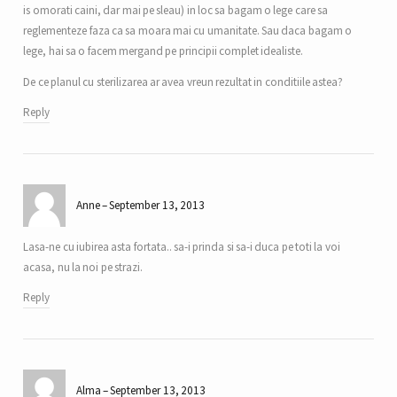
is omorati caini, dar mai pe sleau) in loc sa bagam o lege care sa
reglementeze faza ca sa moara mai cu umanitate. Sau daca bagam o
lege, hai sa o facem mergand pe principii complet idealiste.
De ce planul cu sterilizarea ar avea vreun rezultat in conditiile astea?
Reply
Anne
September 13, 2013
Lasa-ne cu iubirea asta fortata.. sa-i prinda si sa-i duca pe toti la voi
acasa, nu la noi pe strazi.
Reply
Alma
September 13, 2013