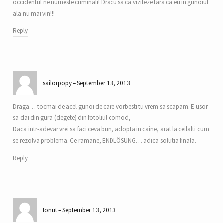
occidentul ne numeste criminali! Dracu sa ca viziteze tara ca eu in gunoiul
ala nu mai vin!!!
Reply
sailorpopy
September 13, 2013
Draga… tocmai de acel gunoi de care vorbesti tu vrem sa scapam. E usor
sa dai din gura (degete) din fotoliul comod,
Daca intr-adevar vrei sa faci ceva bun, adopta in caine, arat la ceilalti cum
se rezolva problema. Ce ramane, ENDLÖSUNG… adica solutia finala.
Reply
Ionut
September 13, 2013