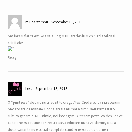
raluca strimbu
September 13, 2013
om fara suflet ce esti. Asa sa ajungi si tu, ars de viu si chinuit la fel ca si
cainii aia!
Reply
Lexu
September 13, 2013
O “printzesa” de care nu ai auzit tu draga Alex. Cred si eu ca intre sesiuni
obositoare de manele si cocalareala nu mai ai timp sa-ti formezi si o
cultura generala. Nu-i nimic, noi intelegem, si trecem peste, ca deh.. de cei
ca tine ne este rusine dar trebuie sa va educam nu sa va strivim, cica a
doua varianta nu e social acceptata cand vine vorba de oameni.