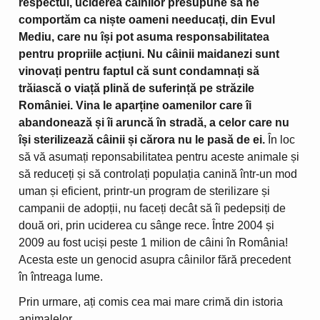
respectul, uciderea câinilor presupune să ne
comportăm ca niște oameni needucați, din Evul
Mediu, care nu își pot asuma responsabilitatea
pentru propriile acțiuni. Nu câinii maidanezi sunt
vinovați pentru faptul că sunt condamnați să
trăiască o viață plină de suferință pe străzile
României. Vina le aparține oamenilor care îi
abandonează și îi aruncă în stradă, a celor care nu
își sterilizează câinii și cărora nu le pasă de ei.
În loc
să vă asumați reponsabilitatea pentru aceste animale și
să reduceți și să controlați populația canină într-un mod
uman și eficient, printr-un program de sterilizare și
campanii de adopții, nu faceți decât să îi pedepsiți de
două ori, prin uciderea cu sânge rece. Între 2004 și
2009 au fost uciși peste 1 milion de câini în România!
Acesta este un genocid asupra câinilor fără precedent
în întreaga lume.
Prin urmare, ați comis cea mai mare crimă din istoria
animalelor.