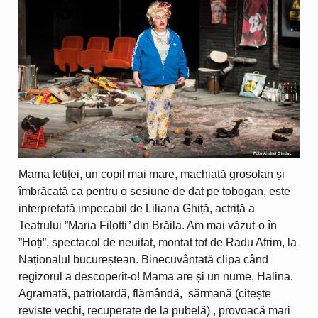
Mama fetiței, un copil mai mare, machiată grosolan și
îmbrăcată ca pentru o sesiune de dat pe tobogan, este
interpretată impecabil de Liliana Ghiță, actriță a
Teatrului ”Maria Filotti” din Brăila. Am mai văzut-o în
”Hoți”, spectacol de neuitat, montat tot de Radu Afrim, la
Naționalul bucureștean. Binecuvântată clipa când
regizorul a descoperit-o! Mama are și un nume, Halina.
Agramată, patriotardă, flămândă, sărmană (citește
reviste vechi, recuperate de la pubelă) , provoacă mari