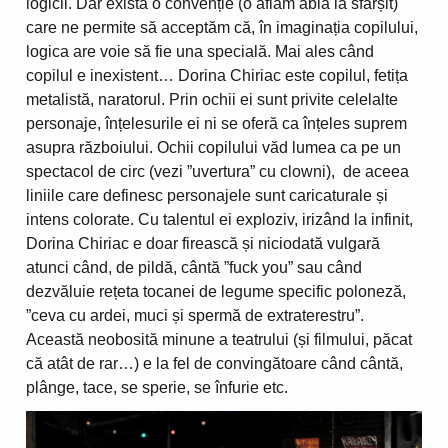
logicii. Dar există o convenție (o aflăm abia la sfârșit)
care ne permite să acceptăm că, în imaginația copilului,
logica are voie să fie una specială. Mai ales când
copilul e inexistent… Dorina Chiriac este copilul, fetița
metalistă, naratorul. Prin ochii ei sunt privite celelalte
personaje, înțelesurile ei ni se oferă ca înțeles suprem
asupra războiului. Ochii copilului văd lumea ca pe un
spectacol de circ (vezi ”uvertura” cu clowni), de aceea
liniile care definesc personajele sunt caricaturale și
intens colorate. Cu talentul ei exploziv, irizând la infinit,
Dorina Chiriac e doar firească și niciodată vulgară
atunci când, de pildă, cântă ”fuck you” sau când
dezvăluie rețeta tocanei de legume specific poloneză,
”ceva cu ardei, muci și spermă de extraterestru”.
Această neobosită minune a teatrului (și filmului, păcat
că atât de rar…) e la fel de convingătoare când cântă,
plânge, tace, se sperie, se înfurie etc.