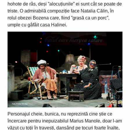
hohote de râs, deși ”alocuțiunile” ei sunt cât se poate de
triste. O admirabilă compoziție face Natalia Călin, în
rolul obezei Bozena care, fiind ”grasă ca un porc”,
umple cu gâfâit casa Halinei.
Personajul cheie, bunica, nu reprezintă cine știe ce
încercare pentru inepuizabilul Marius Manole, doar l-am
văzut cu toții în travesti, dansând pe tocuri foarte înalte,