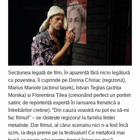
Secțiunea legată de film, în aparență fără nicio legătură
cu povestea, îi cuprinde pe Dorina Chiriac (regizorul),
Marius Manole (actorul Iașek), Istvan Teglas (actrița
Monika) și Florentina Țilea (creionând perfect un portret
satiric de reporteriță expertă în lansarea frenetică a
întrebărilor cretine). ”Din cauza voastră nu pot eu să-mi
fac filmul!” – se răstește regizorul la familia fetiței
metaliste. Dar filmul, al cărui scenariu nici n-a fost încă
scris, ia deja premii pe la festivaluri! Ce metaforă mai