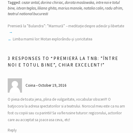
Tagged:
cezar antal
,
dorina chiriac
,
dorota maslowska
,
intre noi e totul
bine
,
istvan teglas
,
liliana ghita
,
marius manole
,
natalia calin
,
radu afrim
,
teatrul national bucuresti
Premieră la ”Bulandra”: ”Marmură” – meditație despre adevăr și libertate
Limba mamii lor: Motan explorându-și șoricitatea
3 RESPONSES TO “PREMIERĂ LA TNB: ”ÎNTRE
NOI E TOTUL BINE”, CHIAR EXCELENT!”
Coina
October 19, 2016
O piesa de toata jena, plina de vulgaritate, vocabular obscen!!! O
batjocora la adresa spectatorilor si a teatrului. Norocul meu este ca nu am
fost cu copiii sau cu parintii! Sa va fie rusine tuturor: regizorului, actorilor
care au acceptat sa joace asa ceva, etc!
Reply