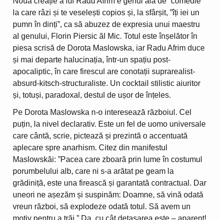
Noua creație a lui Radu Afrim e genul ăla de ”comedie”
la care râzi și te veselești copios și, la sfârșit, ”îți iei un
pumn în dinți”, ca să abuzez de expresia unui maestru
al genului, Florin Piersic ăl Mic. Totul este înșelător în
piesa scrisă de Dorota Maslowska, iar Radu Afrim duce
și mai departe halucinația, într-un spațiu post-
apocaliptic, în care firescul are conotații suprarealist-
absurd-kitsch-structuraliste. Un cocktail stilistic aiuritor
și, totuși, paradoxal, destul de ușor de înțeles.
Pe Dorota Maslowska n-o interesează războiul. Cel
puțin, la nivel declarativ. Este un fel de uomo universale
care cântă, scrie, pictează și prezintă o accentuată
aplecare spre anarhism. Citez din manifestul
Maslowskăi: ”Pacea care zboară prin lume în costumul
porumbelului alb, care ni s-a arătat pe geam la
grădiniță, este una firească și garantată contractual. Dar
uneori ne așezăm și suspinăm: Doamne, să vină odată
vreun război, să explodeze odată totul. Să avem un
motiv pentru a trăi.” Da, cu cât detașarea este – aparent!