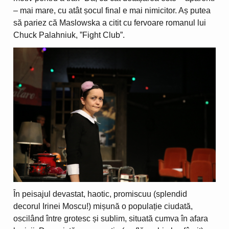
– mai mare, cu atât șocul final e mai nimicitor. Aș putea
să pariez că Maslowska a citit cu fervoare romanul lui
Chuck Palahniuk, ”Fight Club”.
În peisajul devastat, haotic, promiscuu (splendid
decorul Irinei Moscu!) mișună o populație ciudată,
oscilând între grotesc și sublim, situată cumva în afara