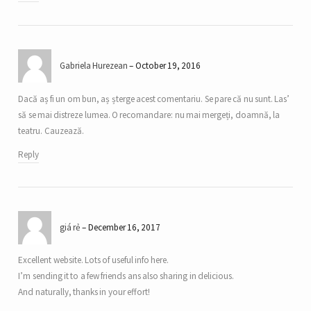
Gabriela Hurezean
October 19, 2016
Dacă aș fi un om bun, aș șterge acest comentariu. Se pare că nu sunt. Las’
să se mai distreze lumea. O recomandare: nu mai mergeți, doamnă, la
teatru. Cauzează.
Reply
giá rẻ
December 16, 2017
Excellent website. Lots of useful info here.
I’m sending it to a few friends ans also sharing in delicious.
And naturally, thanks in your effort!