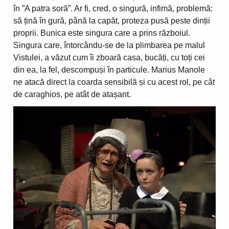
în ”A patra soră”. Ar fi, cred, o singură, infimă, problemă:
să țină în gură, până la capăt, proteza pusă peste dinții
proprii. Bunica este singura care a prins războiul.
Singura care, întorcându-se de la plimbarea pe malul
Vistulei, a văzut cum îi zboară casa, bucăți, cu toți cei
din ea, la fel, descompuși în particule. Marius Manole
ne atacă direct la coarda sensibilă și cu acest rol, pe cât
de caraghios, pe atât de atașant.