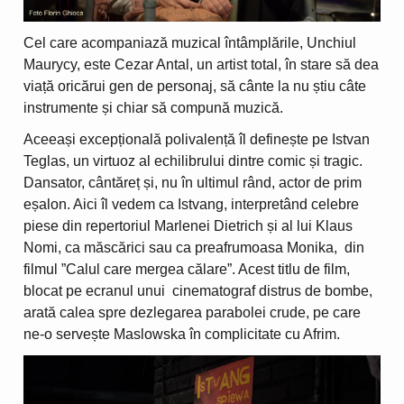
Cel care acompaniază muzical întâmplările, Unchiul
Maurycy, este Cezar Antal, un artist total, în stare să dea
viață oricărui gen de personaj, să cânte la nu știu câte
instrumente și chiar să compună muzică.
Aceeași excepțională polivalență îl definește pe Istvan
Teglas, un virtuoz al echilibrului dintre comic și tragic.
Dansator, cântăreț și, nu în ultimul rând, actor de prim
eșalon. Aici îl vedem ca Istvang, interpretând celebre
piese din repertoriul Marlenei Dietrich și al lui Klaus
Nomi, ca măscărici sau ca preafrumoasa Monika, din
filmul ”Calul care mergea călare”. Acest titlu de film,
blocat pe ecranul unui cinematograf distrus de bombe,
arată calea spre dezlegarea parabolei crude, pe care
ne-o servește Maslowska în complicitate cu Afrim.