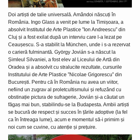
Doi artiști de talie universală. Amândoi născuți în
România. Ingo Glass a venit pe lume la Timișoara, a
absolvit Institutul de Arte Plastice ”Ion Andreescu” din
Cluj și a fost exilat după un interviu care l-a lezat pe
Ceaușescu. S-a stabilit la München, unde i s-a rezervat
o carieră fulminantă. György Jovián s-a născut la
Șimleul Silvaniei, a fost elev al Liceului de Artă din
Oradea și a absolvit cu stralucite rezultate, cursurile
Institutului de Arte Plastice ”Nicolae Grigorescu” din
București. Pentru că în România nu avea un viitor,
nefiind un zugrav al proletcultismului și refuzând cu
obstinație pictura de sufragerie, Jovián și-a căutat un
făgaș mai bun, stabilindu-se la Budapesta. Ambii artiști
se bucură de respect și succes în țările adoptive (la fel
ca în întreaga lume), acum e momentul să-i primim și
noi cum se cuvine, cu atenție și prețuire.