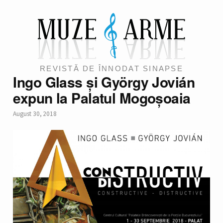
REVISTĂ DE ÎNNODAT SINAPSE
Ingo Glass și György Jovián
expun la Palatul Mogoșoaia
August 30, 2018