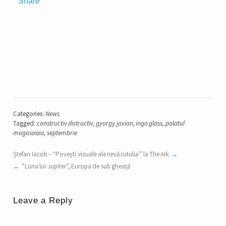
Share
Categories:
News
Tagged:
constructiv distructiv
,
gyorgy jovian
,
ingo glass
,
palatul
mogosoaia
,
septembrie
Ștefan Iacob – “Povești vizuale ale nevăzutului” la The Ark
”Luna lui Jupiter”, Europa de sub gheață
Leave a Reply