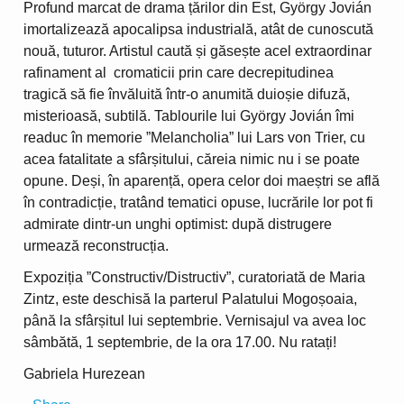
Profund marcat de drama țărilor din Est, György Jovián
imortalizează apocalipsa industrială, atât de cunoscută
nouă, tuturor. Artistul caută și găsește acel extraordinar
rafinament al cromaticii prin care decrepitudinea
tragică să fie învăluită într-o anumită duioșie difuză,
misterioasă, subtilă. Tablourile lui György Jovián îmi
readuc în memorie ”Melancholia” lui Lars von Trier, cu
acea fatalitate a sfârșitului, căreia nimic nu i se poate
opune. Deși, în aparență, opera celor doi maeștri se află
în contradicție, tratând tematici opuse, lucrările lor pot fi
admirate dintr-un unghi optimist: după distrugere
urmează reconstrucția.
Expoziția ”Constructiv/Distructiv”, curatoriată de Maria
Zintz, este deschisă la parterul Palatului Mogoșoaia,
până la sfârșitul lui septembrie. Vernisajul va avea loc
sâmbătă, 1 septembrie, de la ora 17.00. Nu ratați!
Gabriela Hurezean