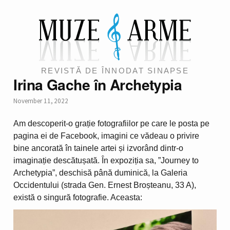
REVISTĂ DE ÎNNODAT SINAPSE
Irina Gache în Archetypia
November 11, 2022
Am descoperit-o grație fotografiilor pe care le posta pe
pagina ei de Facebook, imagini ce vădeau o privire
bine ancorată în tainele artei și izvorând dintr-o
imaginație descătușată. În expoziția sa, ”Journey to
Archetypia”, deschisă până duminică, la Galeria
Occidentului (strada Gen. Ernest Broșteanu, 33 A),
există o singură fotografie. Aceasta: