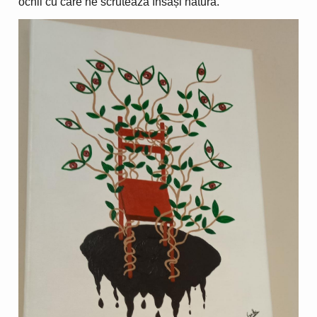
ochii cu care ne scrutează însăși natura.