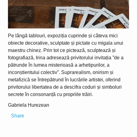
Pe lângă tablouri, expoziția cuprinde și câteva mici
obiecte decorative, sculptate și pictate cu migala unui
maestru chinez. Prin tot ce pictează, sculptează și
fotografiază, Irina adresează privitorului invitația ”de a
pătrunde în lumea misterioasă a arhetipurilor, a
inconștientului colectiv”. Suprarealism, onirism și
metafizică se întrepătrund în lucrările artistei, oferind
privitorului libertatea de a descifra coduri și simboluri
secrete în consonanță cu propriile trăiri.
Gabriela Hurezean
Share