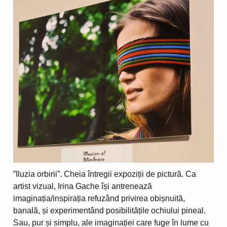
”Iluzia orbirii”. Cheia întregii expoziții de pictură. Ca
artist vizual, Irina Gache își antrenează
imaginația/inspirația refuzând privirea obișnuită,
banală, și experimentând posibilitățile ochiului pineal.
Sau, pur și simplu, ale imaginației care fuge în lume cu