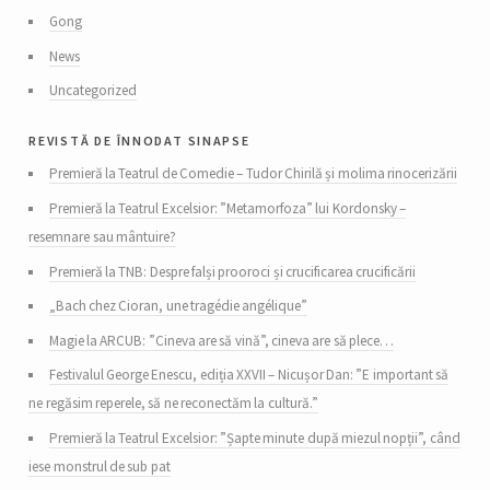
Gong
News
Uncategorized
revistă de înnodat sinapse
Premieră la Teatrul de Comedie – Tudor Chirilă și molima rinocerizării
Premieră la Teatrul Excelsior: ”Metamorfoza” lui Kordonsky –
resemnare sau mântuire?
Premieră la TNB: Despre falși prooroci și crucificarea crucificării
„Bach chez Cioran, une tragédie angélique”
Magie la ARCUB: ”Cineva are să vină”, cineva are să plece…
Festivalul George Enescu, ediția XXVII – Nicușor Dan: ”E important să
ne regăsim reperele, să ne reconectăm la cultură.”
Premieră la Teatrul Excelsior: ”Șapte minute după miezul nopții”, când
iese monstrul de sub pat