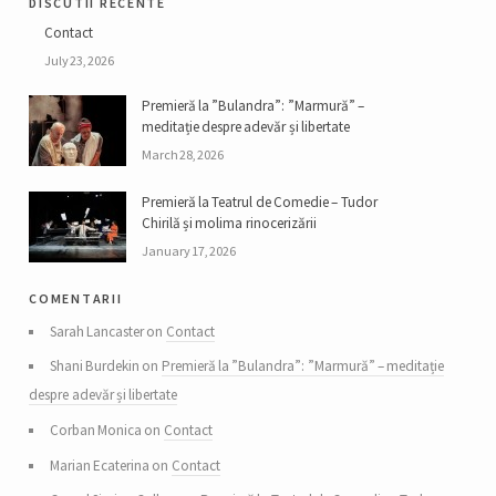
discutii recente
Contact
July 23, 2026
Premieră la ”Bulandra”: ”Marmură” –
meditație despre adevăr și libertate
March 28, 2026
Premieră la Teatrul de Comedie – Tudor
Chirilă și molima rinocerizării
January 17, 2026
comentarii
Sarah Lancaster on
Contact
Shani Burdekin on
Premieră la ”Bulandra”: ”Marmură” – meditație
despre adevăr și libertate
Corban Monica on
Contact
Marian Ecaterina on
Contact