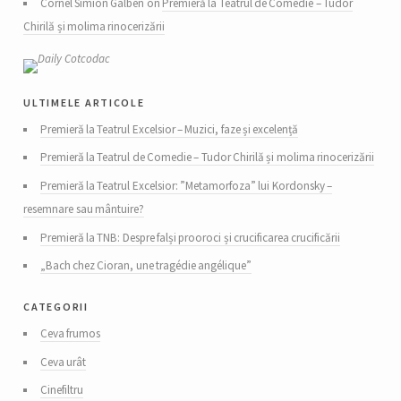
Cornel Simion Galben on
Premieră la Teatrul de Comedie – Tudor
Chirilă și molima rinocerizării
ultimele articole
Premieră la Teatrul Excelsior – Muzici, faze și excelență
Premieră la Teatrul de Comedie – Tudor Chirilă și molima rinocerizării
Premieră la Teatrul Excelsior: ”Metamorfoza” lui Kordonsky –
resemnare sau mântuire?
Premieră la TNB: Despre falși prooroci și crucificarea crucificării
„Bach chez Cioran, une tragédie angélique”
categorii
Ceva frumos
Ceva urât
Cinefiltru