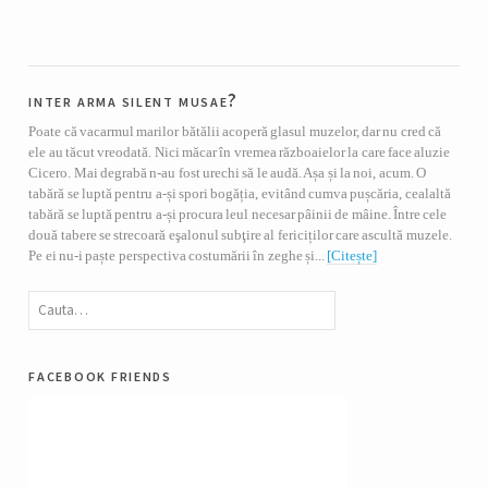
inter arma silent musae?
Poate că vacarmul marilor bătălii acoperă glasul muzelor, dar nu cred că
ele au tăcut vreodată. Nici măcar în vremea războaielor la care face aluzie
Cicero. Mai degrabă n-au fost urechi să le audă. Așa și la noi, acum. O
tabără se luptă pentru a-și spori bogăția, evitând cumva pușcăria, cealaltă
tabără se luptă pentru a-și procura leul necesar pâinii de mâine. Între cele
două tabere se strecoară eşalonul subţire al fericiților care ascultă muzele.
Pe ei nu-i paște perspectiva costumării în zeghe și...
[Citește]
facebook friends