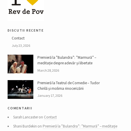
discutii recente
Contact
July 23, 2026
Premieră la ”Bulandra”: ”Marmură” –
meditație despre adevăr și libertate
March 28, 2026
Premieră la Teatrul de Comedie – Tudor
Chirilă și molima rinocerizării
January 17, 2026
comentarii
Sarah Lancaster on
Contact
Shani Burdekin on
Premieră la ”Bulandra”: ”Marmură” – meditație