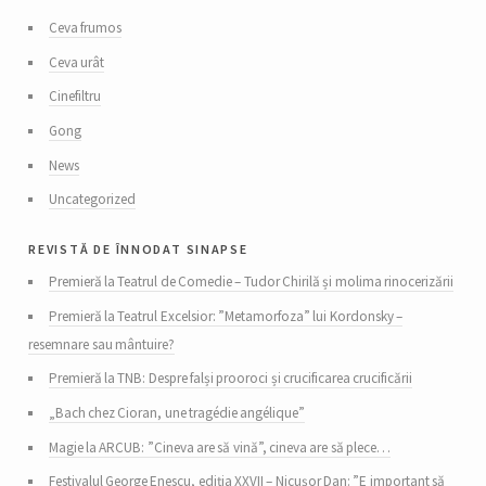
Ceva frumos
Ceva urât
Cinefiltru
Gong
News
Uncategorized
revistă de înnodat sinapse
Premieră la Teatrul de Comedie – Tudor Chirilă și molima rinocerizării
Premieră la Teatrul Excelsior: ”Metamorfoza” lui Kordonsky –
resemnare sau mântuire?
Premieră la TNB: Despre falși prooroci și crucificarea crucificării
„Bach chez Cioran, une tragédie angélique”
Magie la ARCUB: ”Cineva are să vină”, cineva are să plece…
Festivalul George Enescu, ediția XXVII – Nicușor Dan: ”E important să