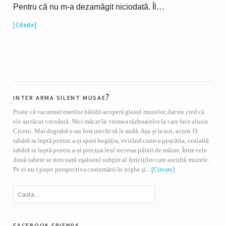
Pentru că nu m-a dezamăgit niciodată. Îl…
Citeste
inter arma silent musae?
Poate că vacarmul marilor bătălii acoperă glasul muzelor, dar nu cred că
ele au tăcut vreodată. Nici măcar în vremea războaielor la care face aluzie
Cicero. Mai degrabă n-au fost urechi să le audă. Așa și la noi, acum. O
tabără se luptă pentru a-și spori bogăția, evitând cumva pușcăria, cealaltă
tabără se luptă pentru a-și procura leul necesar pâinii de mâine. Între cele
două tabere se strecoară eşalonul subţire al fericiților care ascultă muzele.
Pe ei nu-i paște perspectiva costumării în zeghe și...
[Citește]
facebook friends