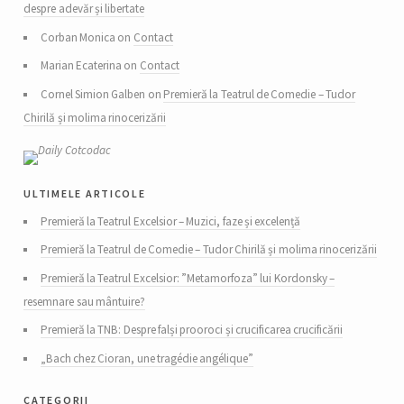
despre adevăr și libertate
Corban Monica on
Contact
Marian Ecaterina on
Contact
Cornel Simion Galben on
Premieră la Teatrul de Comedie – Tudor
Chirilă și molima rinocerizării
ultimele articole
Premieră la Teatrul Excelsior – Muzici, faze și excelență
Premieră la Teatrul de Comedie – Tudor Chirilă și molima rinocerizării
Premieră la Teatrul Excelsior: ”Metamorfoza” lui Kordonsky –
resemnare sau mântuire?
Premieră la TNB: Despre falși prooroci și crucificarea crucificării
„Bach chez Cioran, une tragédie angélique”
categorii