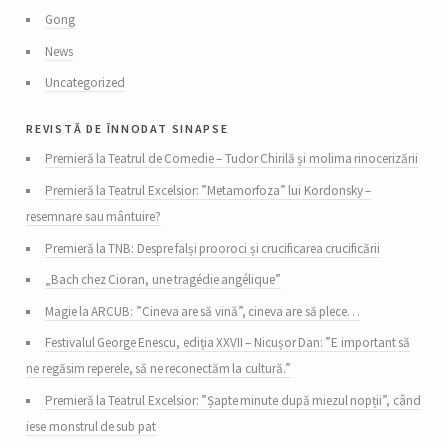
Gong
News
Uncategorized
revistă de înnodat sinapse
Premieră la Teatrul de Comedie – Tudor Chirilă și molima rinocerizării
Premieră la Teatrul Excelsior: ”Metamorfoza” lui Kordonsky –
resemnare sau mântuire?
Premieră la TNB: Despre falși prooroci și crucificarea crucificării
„Bach chez Cioran, une tragédie angélique”
Magie la ARCUB: ”Cineva are să vină”, cineva are să plece…
Festivalul George Enescu, ediția XXVII – Nicușor Dan: ”E important să
ne regăsim reperele, să ne reconectăm la cultură.”
Premieră la Teatrul Excelsior: ”Șapte minute după miezul nopții”, când
iese monstrul de sub pat