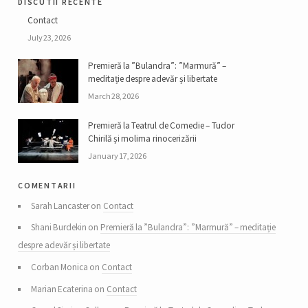
discutii recente
Contact
July 23, 2026
Premieră la ”Bulandra”: ”Marmură” –
meditație despre adevăr și libertate
March 28, 2026
Premieră la Teatrul de Comedie – Tudor
Chirilă și molima rinocerizării
January 17, 2026
comentarii
Sarah Lancaster on
Contact
Shani Burdekin on
Premieră la ”Bulandra”: ”Marmură” – meditație
despre adevăr și libertate
Corban Monica on
Contact
Marian Ecaterina on
Contact