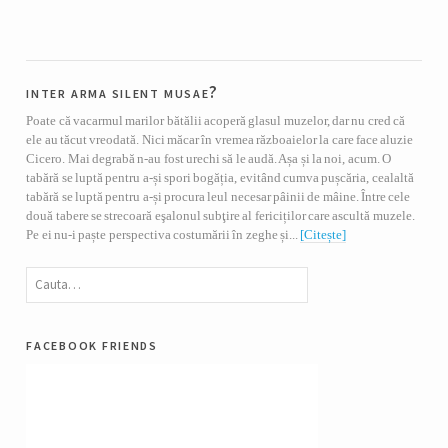
inter arma silent musae?
Poate că vacarmul marilor bătălii acoperă glasul muzelor, dar nu cred că
ele au tăcut vreodată. Nici măcar în vremea războaielor la care face aluzie
Cicero. Mai degrabă n-au fost urechi să le audă. Așa și la noi, acum. O
tabără se luptă pentru a-și spori bogăția, evitând cumva pușcăria, cealaltă
tabără se luptă pentru a-și procura leul necesar pâinii de mâine. Între cele
două tabere se strecoară eşalonul subţire al fericiților care ascultă muzele.
Pe ei nu-i paște perspectiva costumării în zeghe și...
[Citește]
facebook friends