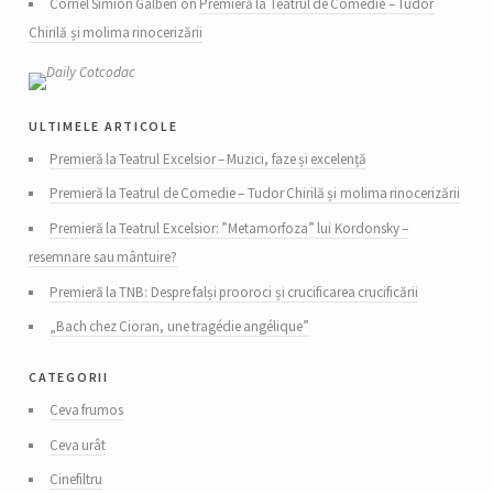
Cornel Simion Galben on
Premieră la Teatrul de Comedie – Tudor
Chirilă și molima rinocerizării
ultimele articole
Premieră la Teatrul Excelsior – Muzici, faze și excelență
Premieră la Teatrul de Comedie – Tudor Chirilă și molima rinocerizării
Premieră la Teatrul Excelsior: ”Metamorfoza” lui Kordonsky –
resemnare sau mântuire?
Premieră la TNB: Despre falși prooroci și crucificarea crucificării
„Bach chez Cioran, une tragédie angélique”
categorii
Ceva frumos
Ceva urât
Cinefiltru