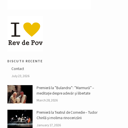
discutii recente
Contact
July 23, 2026
Premieră la ”Bulandra”: ”Marmură” –
meditație despre adevăr și libertate
March 28, 2026
Premieră la Teatrul de Comedie – Tudor
Chirilă și molima rinocerizării
January 17, 2026