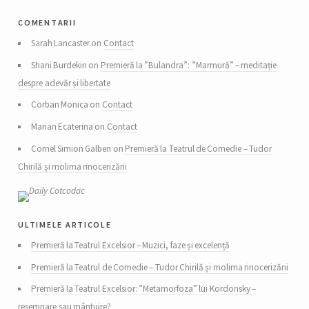
comentarii
Sarah Lancaster on
Contact
Shani Burdekin on
Premieră la ”Bulandra”: ”Marmură” – meditație
despre adevăr și libertate
Corban Monica on
Contact
Marian Ecaterina on
Contact
Cornel Simion Galben on
Premieră la Teatrul de Comedie – Tudor
Chirilă și molima rinocerizării
ultimele articole
Premieră la Teatrul Excelsior – Muzici, faze și excelență
Premieră la Teatrul de Comedie – Tudor Chirilă și molima rinocerizării
Premieră la Teatrul Excelsior: ”Metamorfoza” lui Kordonsky –
resemnare sau mântuire?