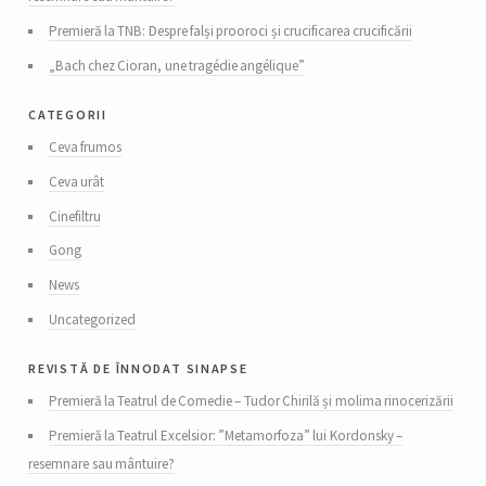
Premieră la TNB: Despre falși prooroci și crucificarea crucificării
„Bach chez Cioran, une tragédie angélique”
categorii
Ceva frumos
Ceva urât
Cinefiltru
Gong
News
Uncategorized
revistă de înnodat sinapse
Premieră la Teatrul de Comedie – Tudor Chirilă și molima rinocerizării
Premieră la Teatrul Excelsior: ”Metamorfoza” lui Kordonsky –
resemnare sau mântuire?