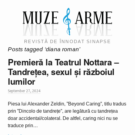
REVISTĂ DE ÎNNODAT SINAPSE
Posts tagged ‘diana roman’
Premieră la Teatrul Nottara –
Tandrețea, sexul și războiul
lumilor
September 27, 2024
Piesa lui Alexander Zeldin, ”Beyond Caring”, titlu tradus
prin ”Dincolo de tandrețe”, are legătură cu tandrețea
doar accidental/colateral. De altfel, caring nici nu se
traduce prin…