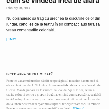
cum se vindecă frica de afară
February 20, 2014
Nu obișnuiesc să trag cu urechea la discuțiile celor din
jur dar, când ies de la teatru în șir compact, aud fără să
vreau comentariile celorlalți…
Citeste
inter arma silent musae?
Poate că vacarmul marilor bătălii acoperă glasul muzelor, dar nu cred că
ele au tăcut vreodată. Nici măcar în vremea războaielor la care face aluzie
Cicero. Mai degrabă n-au fost urechi să le audă. Așa și la noi, acum. O
tabără se luptă pentru a-și spori bogăția, evitând cumva pușcăria, cealaltă
tabără se luptă pentru a-și procura leul necesar pâinii de mâine. Între cele
două tabere se strecoară eşalonul subţire al fericiților care ascultă muzele.
Pe ei nu-i paște perspectiva costumării în zeghe și...
[Citește]