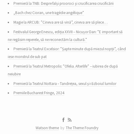
Premieră la TNB: Despre falși prooroci și crucificarea crucificării
„Bach chez Cioran, une tragédie angélique”
Magie la ARCUB: ”Cineva are să vină”, cineva are să plece…
Festivalul George Enescu, ediția XXVII – Nicușor Dan: ”E important să
ne regăsim reperele, să ne reconectăm la cultură.”
Premieră la Teatrul Excelsior: ”Șapte minute după miezul nopții”, când
iese monstrul de sub pat
Premieră la Teatrul Metropolis: ”Ofelia. Afterlife” – iubirea de după
neiubire
Premieră la Teatrul Nottara – Tandrețea, sexul și războiul lumilor
Premiile Bucharest Fringe, 2024
Watson theme
by
The Theme Foundry