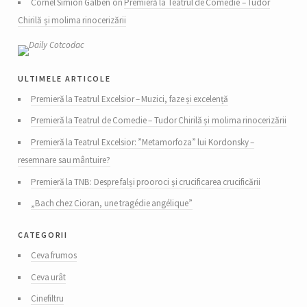
Cornel Simion Galben on
Premieră la Teatrul de Comedie – Tudor
Chirilă și molima rinocerizării
ultimele articole
Premieră la Teatrul Excelsior – Muzici, faze și excelență
Premieră la Teatrul de Comedie – Tudor Chirilă și molima rinocerizării
Premieră la Teatrul Excelsior: ”Metamorfoza” lui Kordonsky –
resemnare sau mântuire?
Premieră la TNB: Despre falși prooroci și crucificarea crucificării
„Bach chez Cioran, une tragédie angélique”
categorii
Ceva frumos
Ceva urât
Cinefiltru