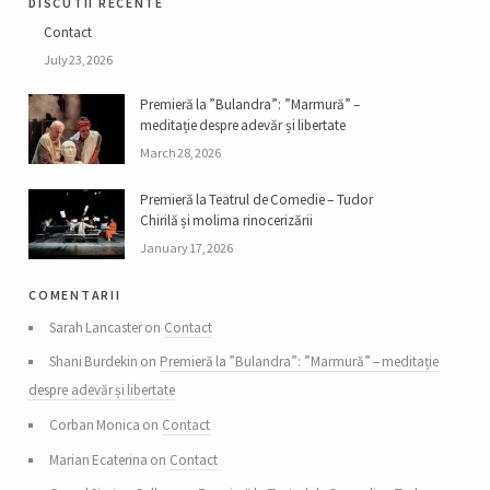
discutii recente
Contact
July 23, 2026
Premieră la ”Bulandra”: ”Marmură” –
meditație despre adevăr și libertate
March 28, 2026
Premieră la Teatrul de Comedie – Tudor
Chirilă și molima rinocerizării
January 17, 2026
comentarii
Sarah Lancaster on
Contact
Shani Burdekin on
Premieră la ”Bulandra”: ”Marmură” – meditație
despre adevăr și libertate
Corban Monica on
Contact
Marian Ecaterina on
Contact