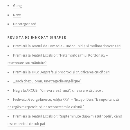
Gong
News
Uncategorized
revistă de înnodat sinapse
Premieră la Teatrul de Comedie – Tudor Chirilă și molima rinocerizării
Premieră la Teatrul Excelsior: ”Metamorfoza” lui Kordonsky –
resemnare sau mântuire?
Premieră la TNB: Despre falși prooroci și crucificarea crucificării
„Bach chez Cioran, une tragédie angélique”
Magie la ARCUB: ”Cineva are să vină”, cineva are să plece…
Festivalul George Enescu, ediția XXVII – Nicușor Dan: ”E important să
ne regăsim reperele, să ne reconectăm la cultură.”
Premieră la Teatrul Excelsior: ”Șapte minute după miezul nopții”, când
iese monstrul de sub pat