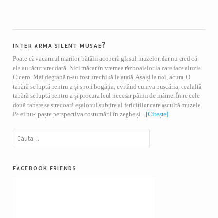
inter arma silent musae?
Poate că vacarmul marilor bătălii acoperă glasul muzelor, dar nu cred că
ele au tăcut vreodată. Nici măcar în vremea războaielor la care face aluzie
Cicero. Mai degrabă n-au fost urechi să le audă. Așa și la noi, acum. O
tabără se luptă pentru a-și spori bogăția, evitând cumva pușcăria, cealaltă
tabără se luptă pentru a-și procura leul necesar pâinii de mâine. Între cele
două tabere se strecoară eşalonul subţire al fericiților care ascultă muzele.
Pe ei nu-i paște perspectiva costumării în zeghe și...
[Citește]
facebook friends