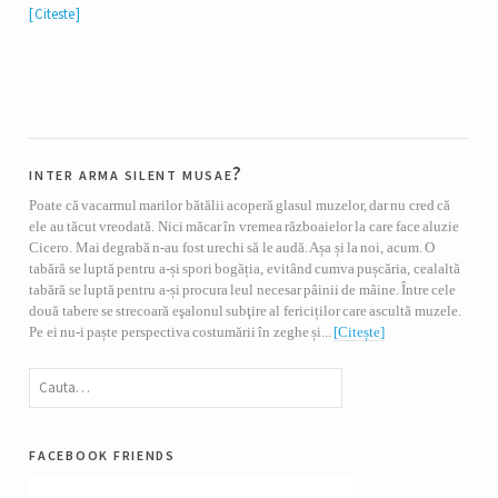
Citeste
inter arma silent musae?
Poate că vacarmul marilor bătălii acoperă glasul muzelor, dar nu cred că
ele au tăcut vreodată. Nici măcar în vremea războaielor la care face aluzie
Cicero. Mai degrabă n-au fost urechi să le audă. Așa și la noi, acum. O
tabără se luptă pentru a-și spori bogăția, evitând cumva pușcăria, cealaltă
tabără se luptă pentru a-și procura leul necesar pâinii de mâine. Între cele
două tabere se strecoară eşalonul subţire al fericiților care ascultă muzele.
Pe ei nu-i paște perspectiva costumării în zeghe și...
[Citește]
facebook friends