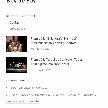
discutii recente
Contact
July 23, 2026
Premieră la ”Bulandra”: ”Marmură” –
meditație despre adevăr și libertate
March 28, 2026
Premieră la Teatrul de Comedie – Tudor
Chirilă și molima rinocerizării
January 17, 2026
comentarii
Sarah Lancaster on
Contact
Shani Burdekin on
Premieră la ”Bulandra”: ”Marmură” – meditație
despre adevăr și libertate