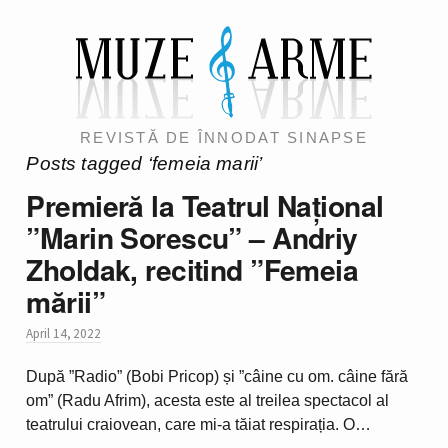
REVISTĂ DE ÎNNODAT SINAPSE
Posts tagged ‘femeia marii’
Premieră la Teatrul Național
”Marin Sorescu” – Andriy
Zholdak, recitind ”Femeia
mării”
April 14, 2022
După ”Radio” (Bobi Pricop) și ”câine cu om. câine fără
om” (Radu Afrim), acesta este al treilea spectacol al
teatrului craiovean, care mi-a tăiat respirația. O…