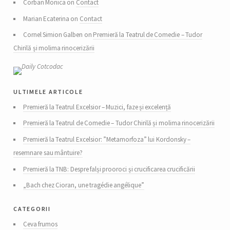
Corban Monica on
Contact
Marian Ecaterina on
Contact
Cornel Simion Galben on
Premieră la Teatrul de Comedie – Tudor
Chirilă și molima rinocerizării
ultimele articole
Premieră la Teatrul Excelsior – Muzici, faze și excelență
Premieră la Teatrul de Comedie – Tudor Chirilă și molima rinocerizării
Premieră la Teatrul Excelsior: ”Metamorfoza” lui Kordonsky –
resemnare sau mântuire?
Premieră la TNB: Despre falși prooroci și crucificarea crucificării
„Bach chez Cioran, une tragédie angélique”
categorii
Ceva frumos