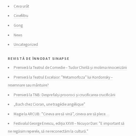
Ceva urât
Cinefiltru
Gong
News
Uncategorized
revistă de înnodat sinapse
Premieră la Teatrul de Comedie – Tudor Chirilă și molima rinocerizării
Premieră la Teatrul Excelsior: ”Metamorfoza” lui Kordonsky –
resemnare sau mântuire?
Premieră la TNB: Despre falși prooroci și crucificarea crucificării
„Bach chez Cioran, une tragédie angélique”
Magie la ARCUB: ”Cineva are să vină”, cineva are să plece…
Festivalul George Enescu, ediția XXVII – Nicușor Dan: ”E important să
ne regăsim reperele, să ne reconectăm la cultură.”