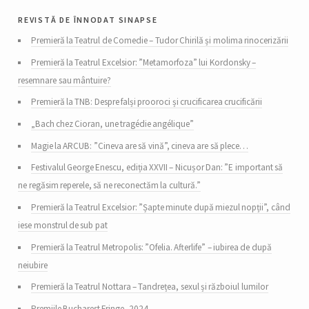
revistă de înnodat sinapse
Premieră la Teatrul de Comedie – Tudor Chirilă și molima rinocerizării
Premieră la Teatrul Excelsior: ”Metamorfoza” lui Kordonsky –
resemnare sau mântuire?
Premieră la TNB: Despre falși prooroci și crucificarea crucificării
„Bach chez Cioran, une tragédie angélique”
Magie la ARCUB: ”Cineva are să vină”, cineva are să plece…
Festivalul George Enescu, ediția XXVII – Nicușor Dan: ”E important să
ne regăsim reperele, să ne reconectăm la cultură.”
Premieră la Teatrul Excelsior: ”Șapte minute după miezul nopții”, când
iese monstrul de sub pat
Premieră la Teatrul Metropolis: ”Ofelia. Afterlife” – iubirea de după
neiubire
Premieră la Teatrul Nottara – Tandrețea, sexul și războiul lumilor
Premiile Bucharest Fringe, 2024