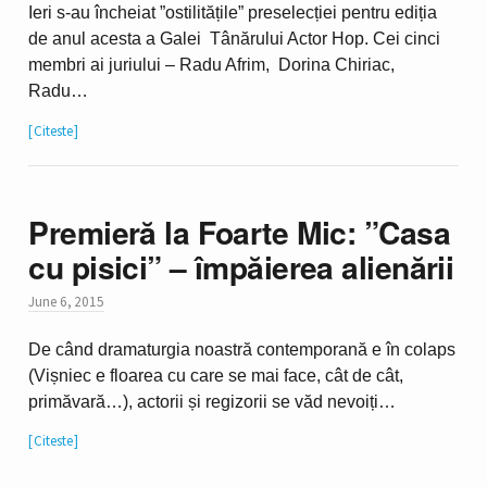
Ieri s-au încheiat ”ostilitățile” preselecției pentru ediția
de anul acesta a Galei Tânărului Actor Hop. Cei cinci
membri ai juriului – Radu Afrim, Dorina Chiriac,
Radu…
Citeste
Premieră la Foarte Mic: ”Casa
cu pisici” – împăierea alienării
June 6, 2015
De când dramaturgia noastră contemporană e în colaps
(Vișniec e floarea cu care se mai face, cât de cât,
primăvară…), actorii și regizorii se văd nevoiți…
Citeste