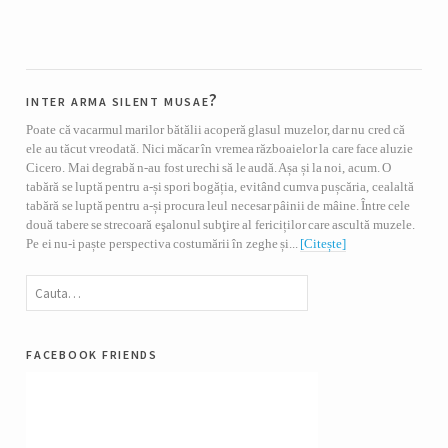
inter arma silent musae?
Poate că vacarmul marilor bătălii acoperă glasul muzelor, dar nu cred că
ele au tăcut vreodată. Nici măcar în vremea războaielor la care face aluzie
Cicero. Mai degrabă n-au fost urechi să le audă. Așa și la noi, acum. O
tabără se luptă pentru a-și spori bogăția, evitând cumva pușcăria, cealaltă
tabără se luptă pentru a-și procura leul necesar pâinii de mâine. Între cele
două tabere se strecoară eşalonul subţire al fericiților care ascultă muzele.
Pe ei nu-i paște perspectiva costumării în zeghe și...
[Citește]
facebook friends