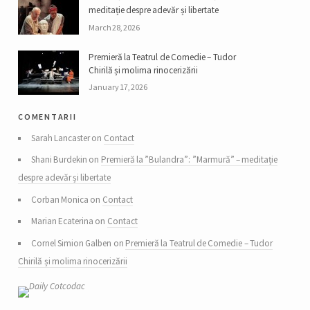
meditație despre adevăr și libertate
March 28, 2026
Premieră la Teatrul de Comedie – Tudor
Chirilă și molima rinocerizării
January 17, 2026
comentarii
Sarah Lancaster on
Contact
Shani Burdekin on
Premieră la ”Bulandra”: ”Marmură” – meditație
despre adevăr și libertate
Corban Monica on
Contact
Marian Ecaterina on
Contact
Cornel Simion Galben on
Premieră la Teatrul de Comedie – Tudor
Chirilă și molima rinocerizării