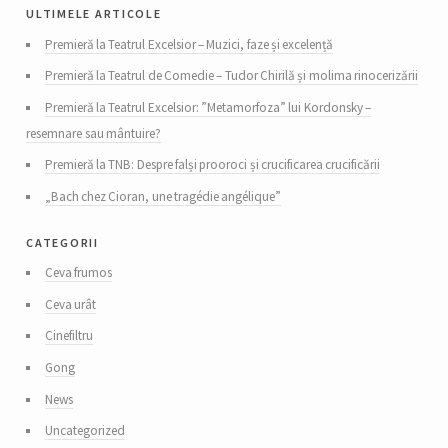
ultimele articole
Premieră la Teatrul Excelsior – Muzici, faze și excelență
Premieră la Teatrul de Comedie – Tudor Chirilă și molima rinocerizării
Premieră la Teatrul Excelsior: ”Metamorfoza” lui Kordonsky –
resemnare sau mântuire?
Premieră la TNB: Despre falși prooroci și crucificarea crucificării
„Bach chez Cioran, une tragédie angélique”
categorii
Ceva frumos
Ceva urât
Cinefiltru
Gong
News
Uncategorized