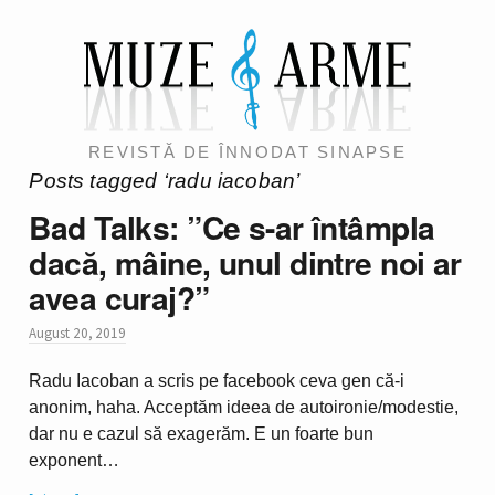
REVISTĂ DE ÎNNODAT SINAPSE
Posts tagged ‘radu iacoban’
Bad Talks: ”Ce s-ar întâmpla
dacă, mâine, unul dintre noi ar
avea curaj?”
August 20, 2019
Radu Iacoban a scris pe facebook ceva gen că-i
anonim, haha. Acceptăm ideea de autoironie/modestie,
dar nu e cazul să exagerăm. E un foarte bun
exponent…