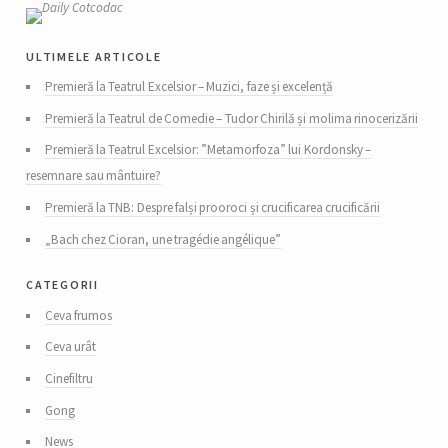
ultimele articole
Premieră la Teatrul Excelsior – Muzici, faze și excelență
Premieră la Teatrul de Comedie – Tudor Chirilă și molima rinocerizării
Premieră la Teatrul Excelsior: ”Metamorfoza” lui Kordonsky –
resemnare sau mântuire?
Premieră la TNB: Despre falși prooroci și crucificarea crucificării
„Bach chez Cioran, une tragédie angélique”
categorii
Ceva frumos
Ceva urât
Cinefiltru
Gong
News