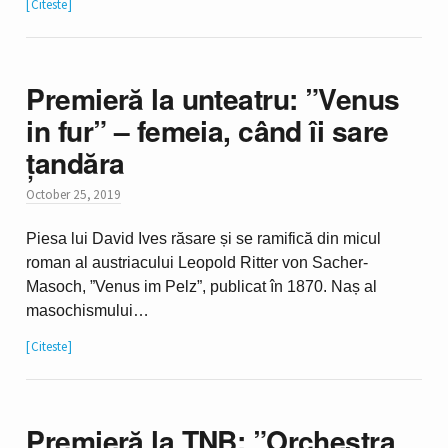
Citeste
Premieră la unteatru: ”Venus
in fur” – femeia, când îi sare
țandăra
October 25, 2019
Piesa lui David Ives răsare și se ramifică din micul
roman al austriacului Leopold Ritter von Sacher-
Masoch, ”Venus im Pelz”, publicat în 1870. Naș al
masochismului…
Citeste
Premieră la TNB: ”Orchestra