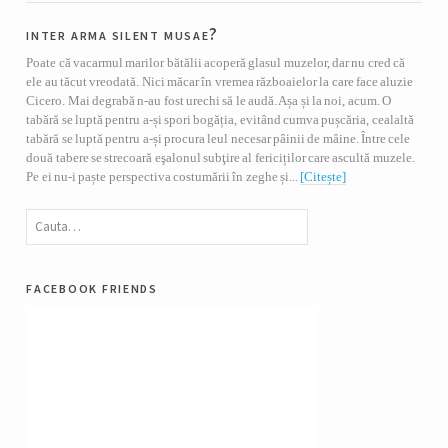
inter arma silent musae?
Poate că vacarmul marilor bătălii acoperă glasul muzelor, dar nu cred că
ele au tăcut vreodată. Nici măcar în vremea războaielor la care face aluzie
Cicero. Mai degrabă n-au fost urechi să le audă. Așa și la noi, acum. O
tabără se luptă pentru a-și spori bogăția, evitând cumva pușcăria, cealaltă
tabără se luptă pentru a-și procura leul necesar pâinii de mâine. Între cele
două tabere se strecoară eşalonul subţire al fericiților care ascultă muzele.
Pe ei nu-i paște perspectiva costumării în zeghe și...
[Citește]
facebook friends