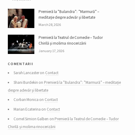
Premieră la ”Bulandra”: ”Marmură” –
meditație despre adevăr și libertate
March 28, 2026
Premieră la Teatrul de Comedie – Tudor
Chirilă și molima rinocerizării
January 17, 2026
comentarii
Sarah Lancaster on
Contact
Shani Burdekin on
Premieră la ”Bulandra”: ”Marmură” – meditație
despre adevăr și libertate
Corban Monica on
Contact
Marian Ecaterina on
Contact
Cornel Simion Galben on
Premieră la Teatrul de Comedie – Tudor
Chirilă și molima rinocerizării