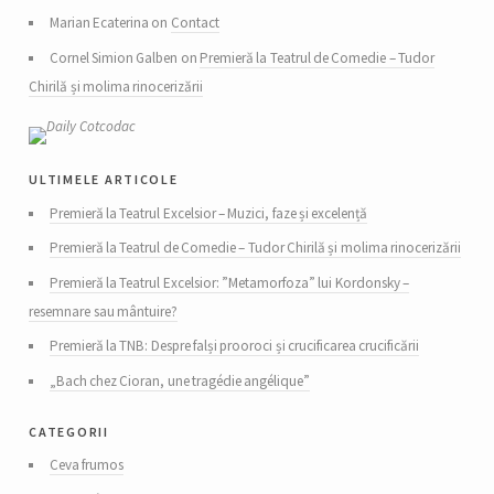
Marian Ecaterina on
Contact
Cornel Simion Galben on
Premieră la Teatrul de Comedie – Tudor
Chirilă și molima rinocerizării
ultimele articole
Premieră la Teatrul Excelsior – Muzici, faze și excelență
Premieră la Teatrul de Comedie – Tudor Chirilă și molima rinocerizării
Premieră la Teatrul Excelsior: ”Metamorfoza” lui Kordonsky –
resemnare sau mântuire?
Premieră la TNB: Despre falși prooroci și crucificarea crucificării
„Bach chez Cioran, une tragédie angélique”
categorii
Ceva frumos