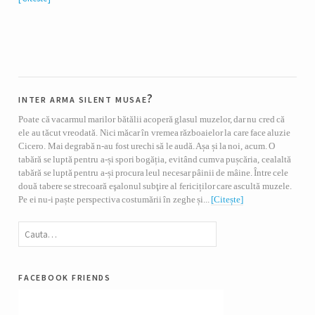
inter arma silent musae?
Poate că vacarmul marilor bătălii acoperă glasul muzelor, dar nu cred că
ele au tăcut vreodată. Nici măcar în vremea războaielor la care face aluzie
Cicero. Mai degrabă n-au fost urechi să le audă. Așa și la noi, acum. O
tabără se luptă pentru a-și spori bogăția, evitând cumva pușcăria, cealaltă
tabără se luptă pentru a-și procura leul necesar pâinii de mâine. Între cele
două tabere se strecoară eşalonul subţire al fericiților care ascultă muzele.
Pe ei nu-i paște perspectiva costumării în zeghe și...
[Citește]
facebook friends